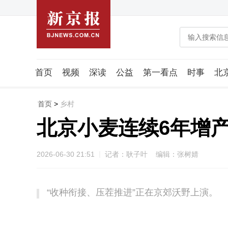
首页
视频
深读
公益
第一看点
时事
北
潮流智造局
城市好望角
海星生活社
稿件组
首页
>
乡村
北京小麦连续6年增
2026-06-30 21:51
记者：耿子叶 编辑：张树婧
“收种衔接、压茬推进”正在京郊沃野上演。