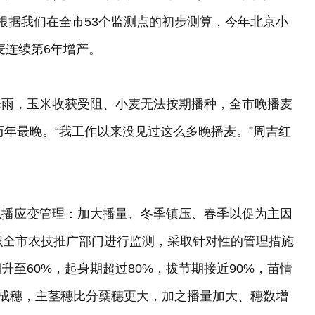
公斤。“根据我们在全市53个监测点的初步测算，今年北京小
麦连续第6年增产。
降雨，玉米收获受阻、小麦无法按期播种，全市晚播麦
为历年最晚。“我工作以来没见过这么多晚播麦。”周吉红
晚播应变管理：加大播量、冬季镇压、春季以促为主因
织全市农技推广部门进行监测，采取针对性的管理措施
至60%，起身期超过80%，拔节期接近90%，苗情
秆成穗，主茎穗比分蘖穗更大，加之播量加大、穗数增