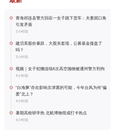
青海祁连县警方回应一女子跳下货车：夫妻因口角
引发矛盾
2小时前
建滔系股价暴跌，大股东套现，公募基金接盘了
吗？
3小时前
视频｜女子犯懒连续6次高空抛物被通州警方刑拘
4小时前
“白海豚”存在影响京津冀的可能，今年台风为何“偏
爱”北上？
4小时前
暑期高校研学热 北航博物馆成打卡热点
4小时前