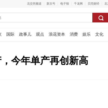
北交所频道
新京号
电子报
千龙网
贝壳财经
北
京
国际
政事儿
观点
浪花资本
消费
娱乐
文化
视频组
产，今年单产再创新高