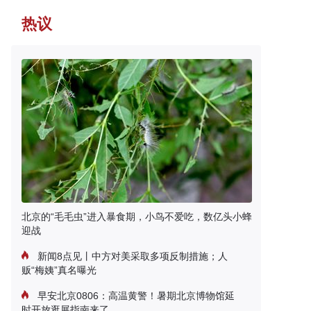
热议
北京的“毛毛虫”进入暴食期，小鸟不爱吃，数亿头小蜂
迎战
新闻8点见丨中方对美采取多项反制措施；人
贩“梅姨”真名曝光
早安北京0806：高温黄警！暑期北京博物馆延
时开放逛展指南来了