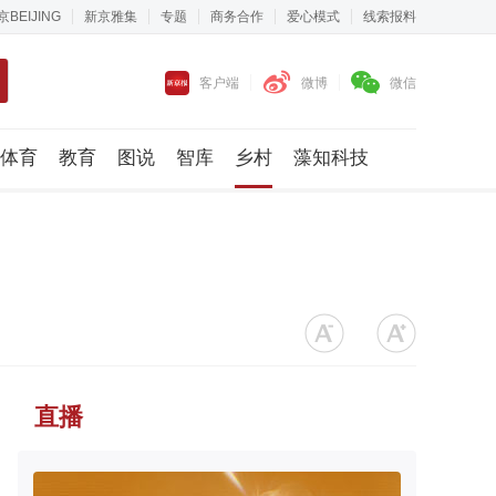
京BEIJING
新京雅集
专题
商务合作
爱心模式
线索报料
客户端
微博
微信
体育
教育
图说
智库
乡村
藻知科技
直播