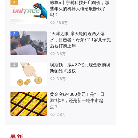
鲸算π丨宇树科技开启询价，那
2
些年买的机器人概念股赚钱了
吗？
18.8万
“天津之眼”摩天轮附近两人落
3
水，目击者：母亲和11岁儿子先
后被打捞上岸
3.6万
埃斯顿：拟4.87亿元现金收购埃
4
斯顿酷卓股权
3.6万
黄金突破4300美元！是“一日
5
游”脉冲，还是新一轮牛市起
点？
2.8万
最新