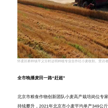
怀柔区桥梓镇平义分村达明种植专业合作社小麦收割。受访
全市晚播麦田一路“赶超”
北京市粮食作物创新团队小麦高产栽培岗位专家周
持续攀升，2021年北京市小麦平均单产349公斤，2