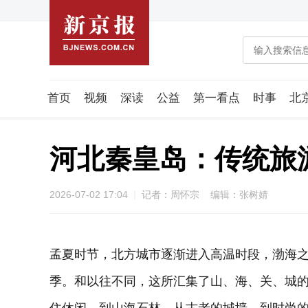
首页
视频
深读
公益
第一看点
时事
北
潮流智造局
城市好望角
海星生活社
稿件组
河北秦皇岛：传统旅
2026-07-02 17:04
记者：周怀宗 编辑：张树婧
孟夏时节，北方城市逐渐进入高温时段，渤海
季。和以往不同，这所汇集了山、海、关、城