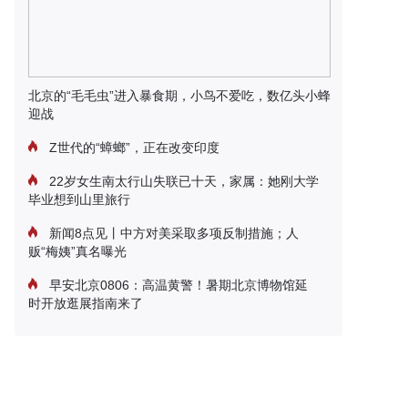
北京的“毛毛虫”进入暴食期，小鸟不爱吃，数亿头小蜂
迎战
Z世代的“蟑螂”，正在改变印度
22岁女生南太行山失联已十天，家属：她刚大学
毕业想到山里旅行
新闻8点见丨中方对美采取多项反制措施；人
贩“梅姨”真名曝光
早安北京0806：高温黄警！暑期北京博物馆延
时开放逛展指南来了