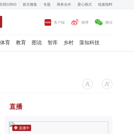
京BEIJING
新京雅集
专题
商务合作
爱心模式
线索报料
客户端
微博
微信
体育
教育
图说
智库
乡村
藻知科技
直播
直播中