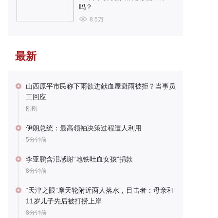
吗？
8.5万
最新
山西原平市民称下雨欲进献血屋避雨被拒？当事员
工回应
刚刚
伊朗总统：最高领袖决策过程遭人利用
5分钟前
李亚鹏含泪感谢“地铁吐血女孩”捐款
8分钟前
“天津之眼”摩天轮附近两人落水，目击者：母亲和
11岁儿子先后被打捞上岸
8分钟前