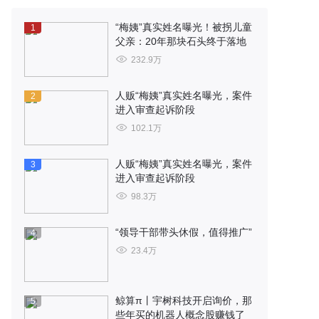
“梅姨”真实姓名曝光！被拐儿童
1
父亲：20年那块石头终于落地
232.9万
人贩“梅姨”真实姓名曝光，案件
2
进入审查起诉阶段
102.1万
人贩“梅姨”真实姓名曝光，案件
3
进入审查起诉阶段
98.3万
“领导干部带头休假，值得推广”
4
23.4万
鲸算π丨宇树科技开启询价，那
5
些年买的机器人概念股赚钱了