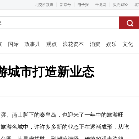
北交所频道
新京号
电子报
千龙网
贝壳财经
北
京
国际
政事儿
观点
浪花资本
消费
娱乐
文化
视频组
游城市打造新业态
之滨、燕山脚下的秦皇岛，也迎来了一年中的旅游旺
的旅游名城中，许许多多新的业态正在逐渐成形，从吃