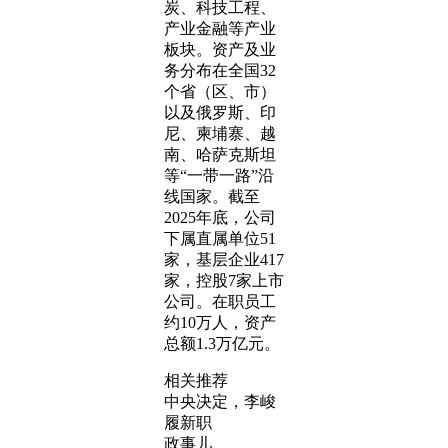
炭、科技工程、
产业金融等产业
板块。资产及业
务分布在全国32
个省（区、市）
以及俄罗斯、印
尼、柬埔寨、越
南、哈萨克斯坦
等“一带一路”沿
线国家。截至
2025年底，公司
下属直属单位51
家，基层企业417
家，控股7家上市
公司。在职员工
约10万人，资产
总额1.3万亿元。
相关推荐
中央决定，李峻
履新职
政事儿