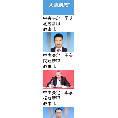
中央决定，季明
彬履新职
政事儿
中央决定，王海
民履新职
政事儿
中央决定：李孝
振履新职
政事儿