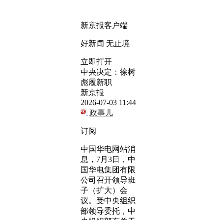
新京报客户端
好新闻 无止境
立即打开
中央决定：徐树
彪履新职
新京报
2026-07-03 11:44
政事儿
订阅
中国华电网站消
息，7月3日，中
国华电集团有限
公司召开领导班
子（扩大）会
议。受中央组织
部领导委托，中