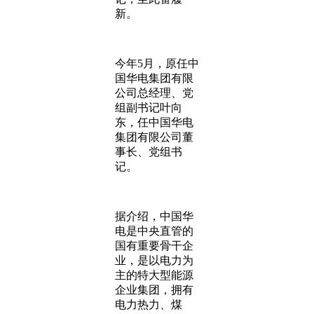
新。
今年5月，原任中
国华电集团有限
公司总经理、党
组副书记叶向
东，任中国华电
集团有限公司董
事长、党组书
记。
据介绍，中国华
电是中央直管的
国有重要骨干企
业，是以电力为
主的特大型能源
企业集团，拥有
电力热力、煤