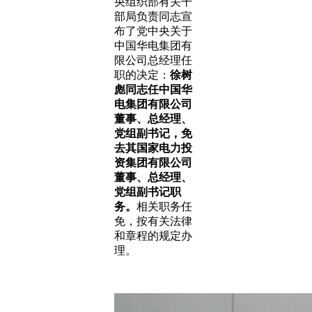
央组织部有关干
部局负责同志宣
布了党中央关于
中国华电集团有
限公司总经理任
职的决定：
徐树
彪同志任中国华
电集团有限公司
董事、总经理、
党组副书记，免
去其国家电力投
资集团有限公司
董事、总经理、
党组副书记职
务。
相关职务任
免，按有关法律
和章程的规定办
理。