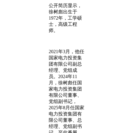
公开简历显示，
徐树彪出生于
1972年，工学硕
士，高级工程
师。
2021年3月，他任
国家电力投资集
团有限公司副总
经理、党组成
员。2024年11
月，徐树彪任国
家电力投资集团
有限公司董事、
党组副书记，
2025年8月任国家
电力投资集团有
限公司董事、总
经理、党组副书
记，至此番履