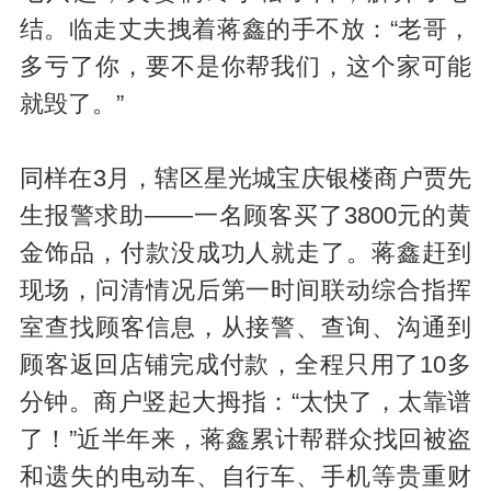
结。临走丈夫拽着蒋鑫的手不放：“老哥，
多亏了你，要不是你帮我们，这个家可能
就毁了。”
同样在3月，辖区星光城宝庆银楼商户贾先
生报警求助——一名顾客买了3800元的黄
金饰品，付款没成功人就走了。蒋鑫赶到
现场，问清情况后第一时间联动综合指挥
室查找顾客信息，从接警、查询、沟通到
顾客返回店铺完成付款，全程只用了10多
分钟。商户竖起大拇指：“太快了，太靠谱
了！”近半年来，蒋鑫累计帮群众找回被盗
和遗失的电动车、自行车、手机等贵重财