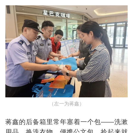
（左一为蒋鑫）
蒋鑫的后备箱里常年塞着一个包——洗漱
用品、换洗衣物、便携公文包，拎起来就