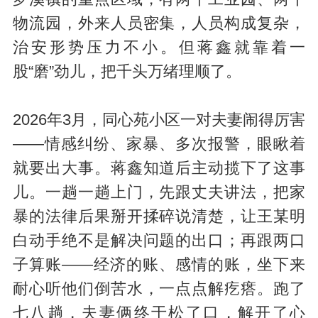
物流园，外来人员密集，人员构成复杂，
治安形势压力不小。但蒋鑫就靠着一
股“磨”劲儿，把千头万绪理顺了。
2026年3月，同心苑小区一对夫妻闹得厉害
——情感纠纷、家暴、多次报警，眼瞅着
就要出大事。蒋鑫知道后主动揽下了这事
儿。一趟一趟上门，先跟丈夫讲法，把家
暴的法律后果掰开揉碎说清楚，让王某明
白动手绝不是解决问题的出口；再跟两口
子算账——经济的账、感情的账，坐下来
耐心听他们倒苦水，一点点解疙瘩。跑了
七八趟，夫妻俩终于松了口，解开了心