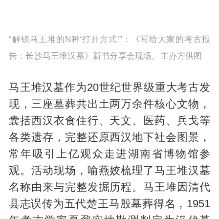
“解锁马王堆的N种‘打开方式’”：《写给大家的考古报
告：长沙马王堆汉墓》新书分享会现场。主办方供图
马王堆汉墓作为20世纪世界级重大考古发
现，三座墓葬共出土两万余件核心文物，
囊括西汉衣食住行、天文、医药、兵戈等
各类遗存，完整还原西汉地下社会图景，
常年吸引上亿观众走进湖南省博物馆参
观。活动现场，喻燕姣梳理了马王堆汉墓
名称由来与完整发掘历程。马王堆因清代
县志误传为五代楚王马殷墓葬得名，1951