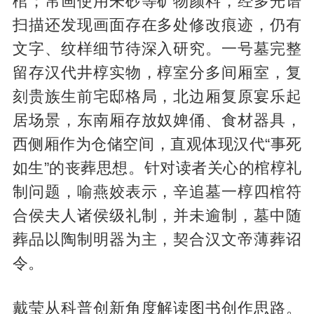
棺；帛画使用朱砂等矿物颜料，经多光谱
扫描还发现画面存在多处修改痕迹，仍有
文字、纹样细节待深入研究。一号墓完整
留存汉代井椁实物，椁室分多间厢室，复
刻贵族生前宅邸格局，北边厢复原宴乐起
居场景，东南厢存放奴婢俑、食材器具，
西侧厢作为仓储空间，直观体现汉代“事死
如生”的丧葬思想。针对读者关心的棺椁礼
制问题，喻燕姣表示，辛追墓一椁四棺符
合侯夫人诸侯级礼制，并未逾制，墓中随
葬品以陶制明器为主，契合汉文帝薄葬诏
令。
戴莹从科普创新角度解读图书创作思路。