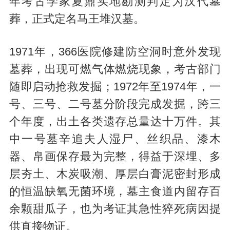
年考古学家夏鼐实地勘测判定为汉代墓
葬，正式定名马王堆汉墓。
1971年，366医院修建防空洞时意外发现
墓葬，出现可燃气体燃烧现象，考古部门
随即启动抢救发掘；1972年至1974年，一
号、三号、二号墓分阶段完成发掘，跨三
个年度，出土各类遗存总量达十万件。其
中一号墓辛追夫人湿尸、丝织品、漆木
器、帛画保存最为完整，得益于深埋、多
层夯土、木炭吸潮、厚层白膏泥密封形成
的恒温缺氧无菌环境，墓主食道内留存百
余颗甜瓜子，也为考证其急性猝死病因提
供直接物证。