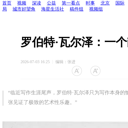
首页
视频
深读
公益
第一看点
时事
北京
国际
局
城市好望角
海星生活社
稿件组
视频组
罗伯特·瓦尔泽：一
2026-07-03 16:25
编辑：张进
“临近写作生涯尾声，罗伯特·瓦尔泽只为写作本身
张见证了极致的艺术性乐趣。”