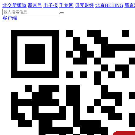
北交所频道
新京号
电子报
千龙网
贝壳财经
北京BEIJING
新京
客户端