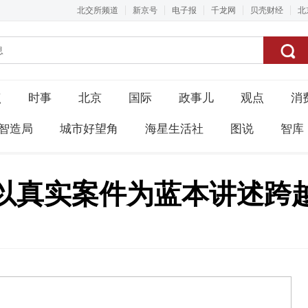
北交所频道
新京号
电子报
千龙网
贝壳财经
北
点
时事
北京
国际
政事儿
观点
消
智造局
城市好望角
海星生活社
图说
智库
以真实案件为蓝本讲述跨越