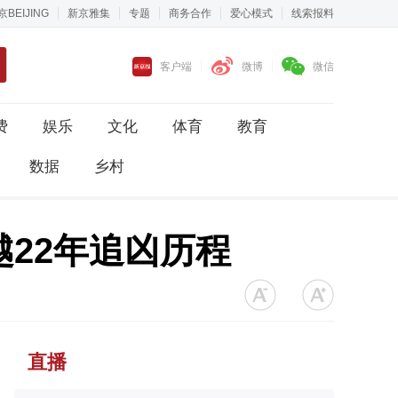
京BEIJING
新京雅集
专题
商务合作
爱心模式
线索报料
客户端
微博
微信
费
娱乐
文化
体育
教育
数据
乡村
22年追凶历程
直播