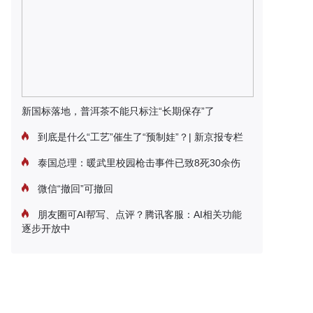
新国标落地，普洱茶不能只标注“长期保存”了
到底是什么“工艺”催生了“预制娃”？| 新京报专栏
泰国总理：暖武里校园枪击事件已致8死30余伤
微信“撤回”可撤回
朋友圈可AI帮写、点评？腾讯客服：AI相关功能
逐步开放中