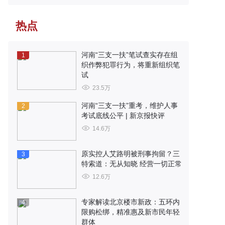
热点
河南“三支一扶”笔试查实存在组
1
织作弊犯罪行为，将重新组织笔
试
23.5万
河南“三支一扶”重考，维护人事
2
考试底线公平 | 新京报快评
14.6万
原实控人艾路明被刑事拘留？三
3
特索道：无从知晓 经营一切正常
12.6万
专家解读北京楼市新政：五环内
4
限购松绑，精准惠及新市民年轻
群体