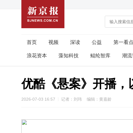
首页
视频
深读
公益
第一看
浪花资本
藻知科技
鲲纶智库
潮流
优酷《悬案》开播，
2026-07-03 16:57
记者：刘玮 编辑：黄嘉龄