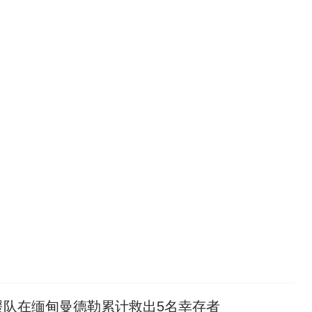
援队在缅甸曼德勒累计救出5名幸存者