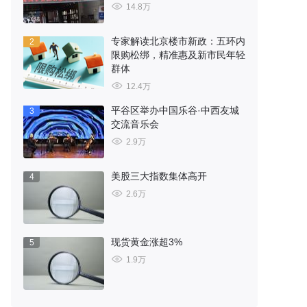
14.8万
专家解读北京楼市新政：五环内
2
限购松绑，精准惠及新市民年轻
群体
12.4万
平谷区举办中国乐谷·中西友城
3
交流音乐会
2.9万
美股三大指数集体高开
4
2.6万
现货黄金涨超3%
5
1.9万