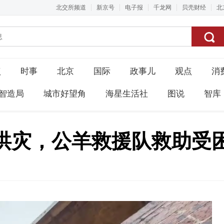
北交所频道
新京号
电子报
千龙网
贝壳财经
北
点
时事
北京
国际
政事儿
观点
消
智造局
城市好望角
海星生活社
图说
智库
洪灾，公羊救援队救助受