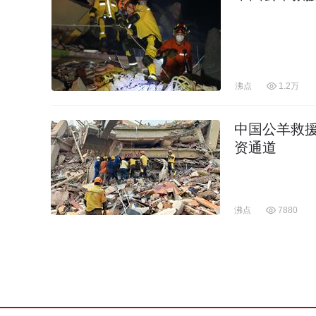
沸点
1.2万
中国公羊救
资通道
沸点
7880