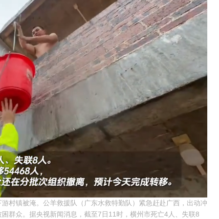
Loaded
:
下游村镇被淹。公羊救援队（广东水救特勤队）紧急赶赴广西，出动冲
100.00%
困群众。据央视新闻消息，截至7日11时，横州市死亡4人、失联8