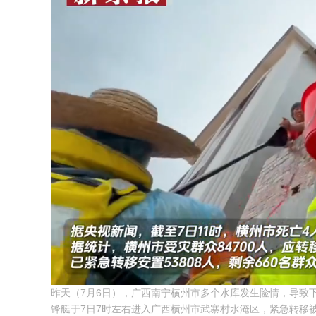
Unmute
昨天（7月6日），广西南宁横州市多个水库发生险情，导致
锋艇于7日7时左右进入广西横州市武寨村水淹区，紧急转移被