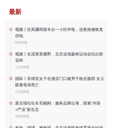
最新
视频丨狂风骤雨致丰台一小区停电，连夜抢修恢复
供电
8分钟前
视频丨在泥浆里撒野，北京这场森林运动会玩出新
花样
11分钟前
国际丨菲律宾女子在酒店门口被男子枪击脸部 女儿
眼看母亲死亡
21分钟前
新京报社社长毛晓刚：服务品牌出海，探索“内容
+产业”新生态
29分钟前
夹包、绫球、推铁环，北京这场民族体育盛会比的