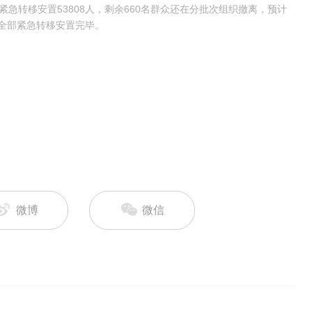
已紧急转移安置53808人，剩余660名群众还在分批次组织撤离，预计
已全部紧急转移安置完毕。
微博
微信