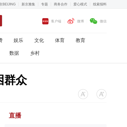
京BEIJING
新京雅集
专题
商务合作
爱心模式
线索报料
客户端
微博
微信
费
娱乐
文化
体育
教育
数据
乡村
困群众
直播