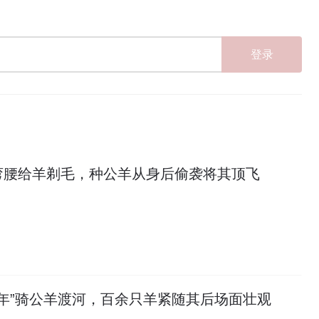
登录
弯腰给羊剃毛，种公羊从身后偷袭将其顶飞
少年”骑公羊渡河，百余只羊紧随其后场面壮观