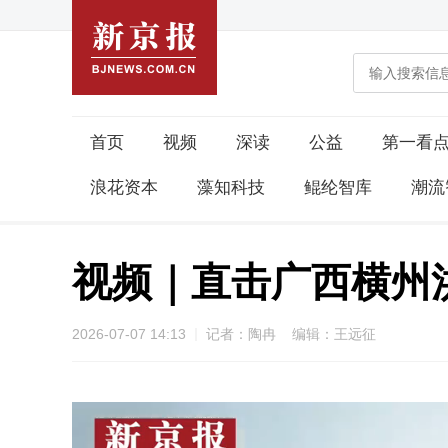
首页
视频
深读
公益
第一看
浪花资本
藻知科技
鲲纶智库
潮流
视频｜直击广西横州
2026-07-07 14:13
记者：陶冉 编辑：王远征