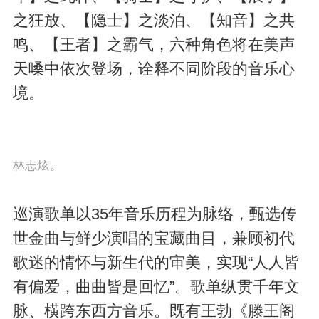
之狂放、【隐士】之淡泊、【知音】之共
鸣、【王者】之霸气，六种角色将在美声
天嗓中依次登场，诠释不同阶段的音乐心
境。
林志炫。
巡演歌单以35年音乐历程为脉络，甄选传
世金曲与鲜少演唱的宝藏曲目，兼顾初代
歌迷的情怀与新生代的审美，实现“人人皆
有偏爱，曲曲皆是回忆”。歌单纵贯千年文
脉、横跨东西方音乐。既有王勃《滕王阁