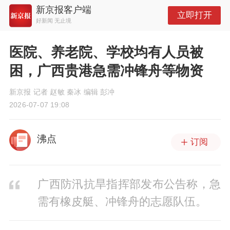
新京报客户端
立即打开
好新闻 无止境
医院、养老院、学校均有人员被
困，广西贵港急需冲锋舟等物资
新京报 记者 赵敏 秦冰 编辑 彭冲
2026-07-07 19:08
沸点
订阅
广西防汛抗旱指挥部发布公告称，急
需有橡皮艇、冲锋舟的志愿队伍。