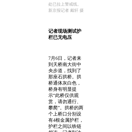
处已拉上警戒线。
新京报记者 戴轩 摄
记者现场测试护
栏已无电压
7月6日，记者来
到天桥南大街中
央步道，找到了
那座石拱桥。拱
桥通体灰白色，
桥身有明显提
示“此桥仅供观
赏，请勿通行、
攀爬”。拱桥的两
个上桥口分别设
有4根金属护栏，
护栏之间以铁链