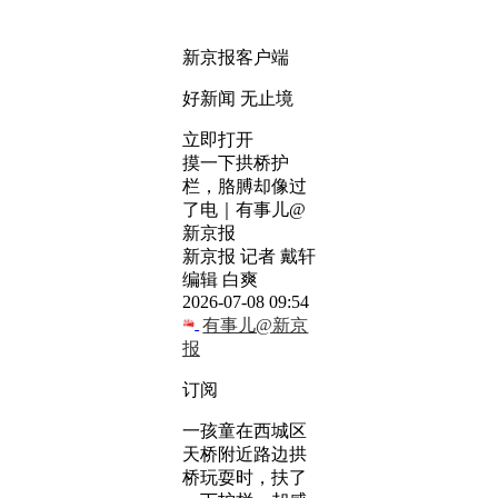
新京报客户端
好新闻 无止境
立即打开
摸一下拱桥护
栏，胳膊却像过
了电｜有事儿@
新京报
新京报 记者 戴轩
编辑 白爽
2026-07-08 09:54
有事儿@新京
报
订阅
一孩童在西城区
天桥附近路边拱
桥玩耍时，扶了