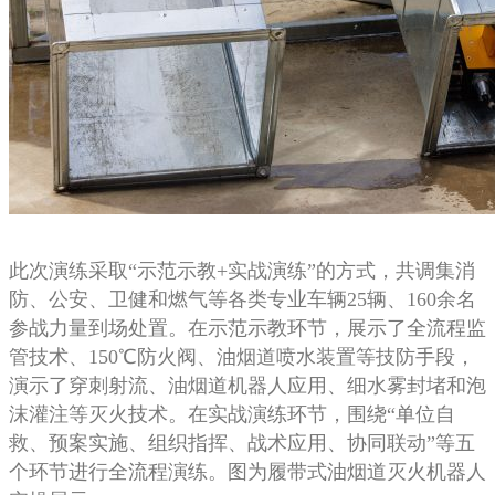
此次演练采取“示范示教+实战演练”的方式，共调集消
防、公安、卫健和燃气等各类专业车辆25辆、160余名
参战力量到场处置。在示范示教环节，展示了全流程监
管技术、150℃防火阀、油烟道喷水装置等技防手段，
演示了穿刺射流、油烟道机器人应用、细水雾封堵和泡
沫灌注等灭火技术。在实战演练环节，围绕“单位自
救、预案实施、组织指挥、战术应用、协同联动”等五
个环节进行全流程演练。图为履带式油烟道灭火机器人