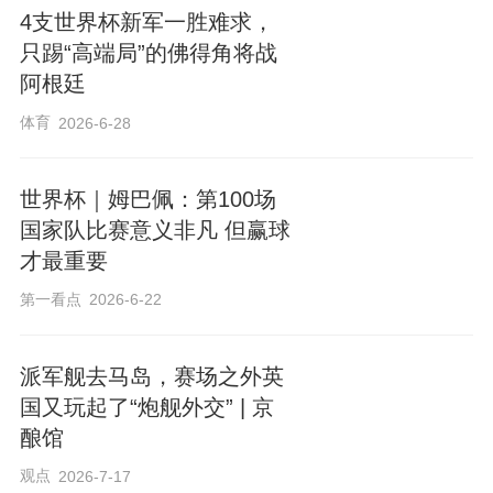
4支世界杯新军一胜难求，
只踢“高端局”的佛得角将战
阿根廷
体育
2026-6-28
世界杯｜姆巴佩：第100场
国家队比赛意义非凡 但赢球
才最重要
第一看点
2026-6-22
派军舰去马岛，赛场之外英
国又玩起了“炮舰外交” | 京
酿馆
观点
2026-7-17