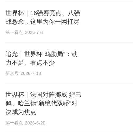
世界杯｜16强赛亮点、八强
战悬念，这里为你一网打尽
第一看点
2026-7-8
追光｜世界杯“鸡肋局”：动
力不足、看点不少
新京号
2026-7-18
世界杯｜法国对阵挪威 姆巴
佩、哈兰德“新绝代双骄”对
决成为焦点
第一看点
2026-6-26