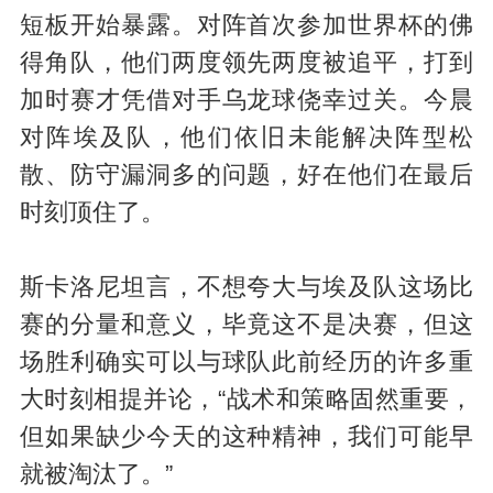
短板开始暴露。对阵首次参加世界杯的佛
得角队，他们两度领先两度被追平，打到
加时赛才凭借对手乌龙球侥幸过关。今晨
对阵埃及队，他们依旧未能解决阵型松
散、防守漏洞多的问题，好在他们在最后
时刻顶住了。
斯卡洛尼坦言，不想夸大与埃及队这场比
赛的分量和意义，毕竟这不是决赛，但这
场胜利确实可以与球队此前经历的许多重
大时刻相提并论，“战术和策略固然重要，
但如果缺少今天的这种精神，我们可能早
就被淘汰了。”