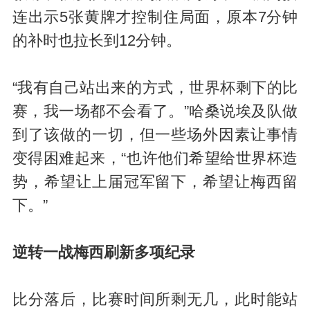
连出示5张黄牌才控制住局面，原本7分钟
的补时也拉长到12分钟。
“我有自己站出来的方式，世界杯剩下的比
赛，我一场都不会看了。”哈桑说埃及队做
到了该做的一切，但一些场外因素让事情
变得困难起来，“也许他们希望给世界杯造
势，希望让上届冠军留下，希望让梅西留
下。”
逆转一战梅西刷新多项纪录
比分落后，比赛时间所剩无几，此时能站