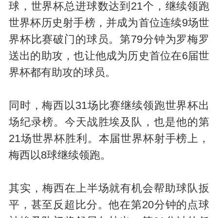
球，世界杯总进球数达到21个，继续领跑
世界杯历史射手榜，并成为首位连续9场世
界杯比赛破门的球员。第79分钟为罗梅罗
送出的助攻，也让他成为历史首位在6届世
界杯都有助攻的球员。
同时，梅西以31场比赛继续领跑世界杯出
场纪录榜。今天战胜埃及队，也是他的第
21场世界杯胜利。本届世界杯射手榜上，
梅西以8球继续领跑。
其实，梅西在上半场就有机会帮助球队扳
平，甚至反超比分。他在第20分钟的点球