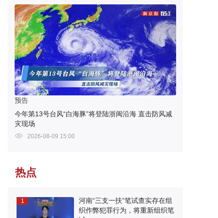
预告
今年第13号台风“白海豚”将登陆浙闽沿海 直击防风减
灾现场
2026-08-09 15:00
热点
河南“三支一扶”笔试查实存在组
1
织作弊犯罪行为，将重新组织笔