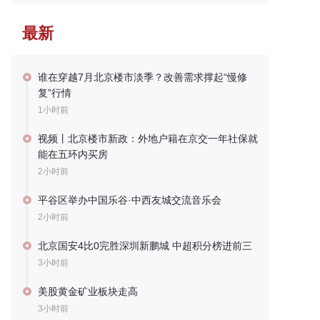
最新
谁在穿越7月北京楼市淡季？改善需求撑起“慢修
复”行情
1小时前
视频丨北京楼市新政：外地户籍在京交一年社保就
能在五环内买房
2小时前
平谷区举办中国乐谷·中西友城交流音乐会
2小时前
北京国安4比0完胜深圳新鹏城 中超积分榜进前三
3小时前
美股黄金矿业板块走高
3小时前