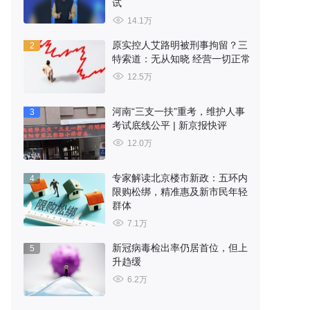
试
14.1万
原实控人艾路明被刑事拘留？三
2
特索道：无从知晓 经营一切正常
12.5万
河南“三支一扶”重考，维护人事
3
考试底线公平 | 新京报快评
12.0万
专家解读北京楼市新政：五环内
4
限购松绑，精准惠及新市民年轻
群体
7.1万
新冠病毒检出率仍居首位，但上
5
升趋缓
6.2万