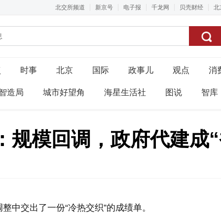
北交所频道
新京号
电子报
千龙网
贝壳财经
北
点
时事
北京
国际
政事儿
观点
消
智造局
城市好望角
海星生活社
图说
智库
：规模回调，政府代建成“
调整中交出了一份“冷热交织”的成绩单。