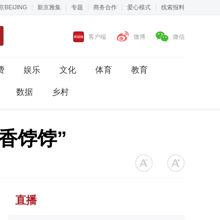
京BEIJING
新京雅集
专题
商务合作
爱心模式
线索报料
客户端
微博
微信
费
娱乐
文化
体育
教育
数据
乡村
香饽饽”
直播