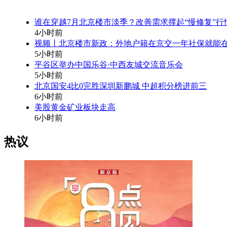
谁在穿越7月北京楼市淡季？改善需求撑起“慢修复”行
4小时前
视频丨北京楼市新政：外地户籍在京交一年社保就能
5小时前
平谷区举办中国乐谷·中西友城交流音乐会
5小时前
北京国安4比0完胜深圳新鹏城 中超积分榜进前三
6小时前
美股黄金矿业板块走高
6小时前
热议