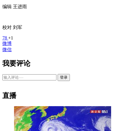
编辑 王进雨
校对 刘军
78
+1
微博
微信
我要评论
登录
直播