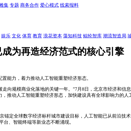
雅集
专题
商务合作
爱心模式
线索报料
娱乐
文化
体育
教育
浪花资本
藻知科技
鲲纶智库
潮流智造局
已成为再造经济范式的核心引擎
配置能力，着力推动人工智能重塑经济形态。
突破走向规模商业化落地的关键一年。”7月8日，北京市经济和信
力，推动人工智能重塑经济形态，加快建设具有全球影响力的人
北京锚定全球数字经济标杆城市建设目标，人工智能已从前沿技
S平台、智能终端等新业态不断涌现。