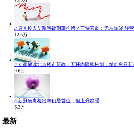
3
原实控人艾路明被刑事拘留？三特索道：无从知晓 经
12.6万
4
专家解读北京楼市新政：五环内限购松绑，精准惠及新
9.6万
5
新冠病毒检出率仍居首位，但上升趋缓
6.3万
最新