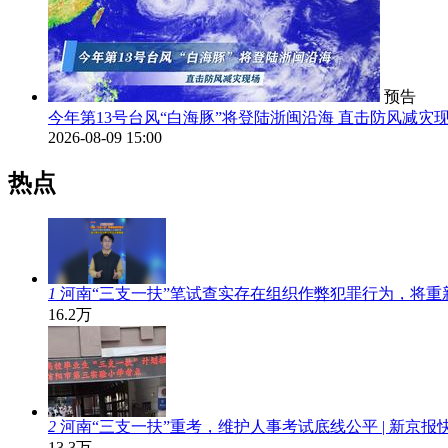
预告
今年第13号台风“白海豚”将登陆浙闽沿海 直击防风减灾
2026-08-09 15:00
热点
1
河南“三支一扶”笔试查实存在组织作弊犯罪行为，将重
16.2万
2
河南“三支一扶”重考，维护人事考试底线公平 | 新京报
13.3万