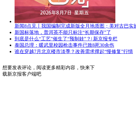
新闻8点见丨我国编制完成新版全月地质图；美对古巴实
新国标落地，普洱茶不能只标注“长期保存”了
到底是什么“工艺”催生了“预制娃”？| 新京报专栏
泰国总理：暖武里校园枪击事件已致8死30余伤
谁在穿越7月北京楼市淡季？改善需求撑起“慢修复”行情
想要发表评论，阅读更多精彩内容，快来下
载新京报客户端吧