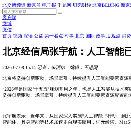
北交所频道
新京号
电子报
千龙网
贝壳财经
北京BEIJING
新京
客户端
微博
微信
首页
视频
深读
公益
第一看点
时事
北京
国际
政事儿
观点
消费
北京经信局张宇航：人工智能
2026-07-08 15:14
记者：朱玥怡 编辑：王进雨
北京将坚持创新驱动、场景牵引，持续提升人工智能要素资源
“2026年是国家‘十五五’规划开局之年，也是人工智能从技术
坚持创新驱动、场景牵引，持续提升人工智能要素资源配置能
张宇航表示，近年来，从国家深入实施“人工智能+”行动，到
智能体、具身智能等技术加速走向现实应用，词元经济、Maa