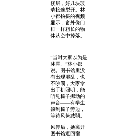
楼层，好几块玻
璃接连裂开。林
小都拍摄的视频
显示，窗外像门
框一样粗长的物
体从空中掉落。
“当时大家以为是
冰雹。”林小都
说。图书馆里没
有出现混乱，也
不吵闹，大家拿
出手机照明，能
听见椅子挪动的
声音——有学生
躲到椅子旁边，
等待风势减弱。
风停后，她离开
图书馆返回宿