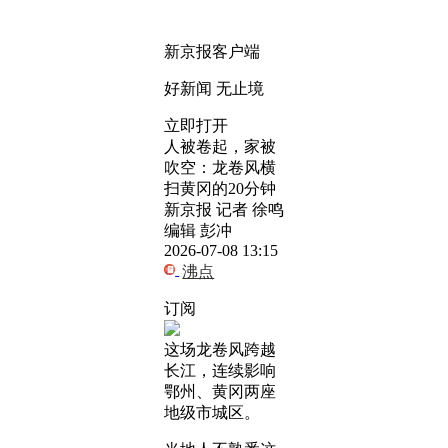
新京报客户端
好新闻 无止境
立即打开
人被卷起，家被
吹空：龙卷风横
扫黄冈的20分钟
新京报 记者 徐鸣
编辑 彭冲
2026-07-08 13:15
沸点
订阅
这场龙卷风跨越
长江，连续影响
鄂州、黄冈两座
地级市城区。