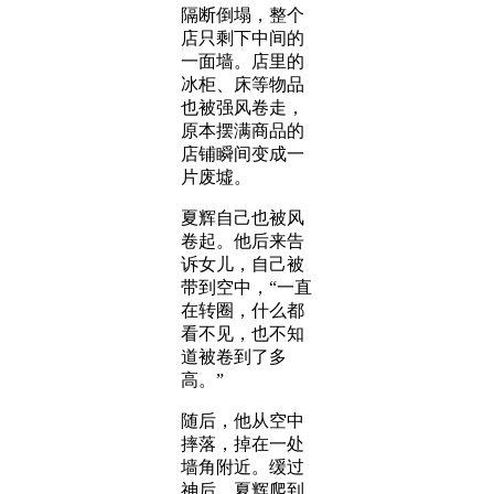
隔断倒塌，整个
店只剩下中间的
一面墙。店里的
冰柜、床等物品
也被强风卷走，
原本摆满商品的
店铺瞬间变成一
片废墟。
夏辉自己也被风
卷起。他后来告
诉女儿，自己被
带到空中，“一直
在转圈，什么都
看不见，也不知
道被卷到了多
高。”
随后，他从空中
摔落，掉在一处
墙角附近。缓过
神后，夏辉爬到