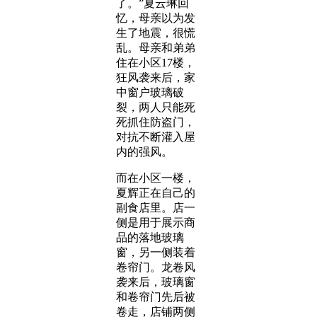
了。”夏云琳回
忆，母亲以为发
生了地震，很慌
乱。母亲和弟弟
住在小区17楼，
狂风袭来后，家
中窗户玻璃破
裂，两人只能死
死抓住防盗门，
对抗不断灌入屋
内的强风。
而在小区一楼，
夏辉正在自己的
副食店里。店一
侧是用于展示商
品的落地玻璃
窗，另一侧装着
卷帘门。龙卷风
袭来后，玻璃窗
和卷帘门先后被
卷走，店铺两侧