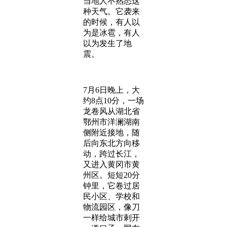
当地人不熟悉这
种天气。它袭来
的时候，有人以
为是冰雹，有人
以为发生了地
震。
7月6日晚上，大
约8点10分，一场
龙卷风从湖北省
鄂州市洋澜湖南
侧附近接地，随
后向东北方向移
动，跨过长江，
又进入黄冈市黄
州区。短短20分
钟里，它卷过居
民小区、学校和
物流园区，像刀
一样给城市剌开