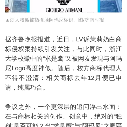
▲浙大校徽被指撞脸阿玛尼标识。图/济南时报
据齐鲁晚报报道，近日，LV诉茉莉奶白商
标侵权案持续引发关注，与此同时，浙江
大学校徽中的“求是鹰”又被网友发现与阿玛
尼Logo高度神似。随后，校方商标代理人
不得不澄清：相关商标去年12月便已申
请，纯属巧合。
争议之外，一个更深层的追问浮出水面：
在与商标相关的创作、创意中，绝对的“独
创”是否可能？当“求是鹰”与“阿玛尼”之鹰隔