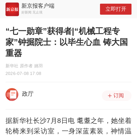
新京报客户端
立即打开
好新闻 无止境
“七一勋章”获得者|“机械工程专
家”钟掘院士：以毕生心血 铸大国
重器
新华社 原作者 姚羽
2026-07-08 17:08
政厅
订阅
据新华社长沙7月8日电 耄耋之年，她坐着
轮椅来到采访室，一身深蓝素装，神情温