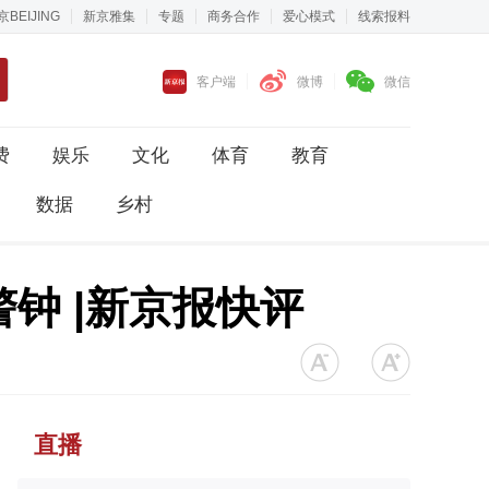
京BEIJING
新京雅集
专题
商务合作
爱心模式
线索报料
客户端
微博
微信
费
娱乐
文化
体育
教育
数据
乡村
钟 |新京报快评
直播