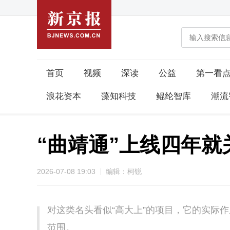
首页
视频
深读
公益
第一看
浪花资本
藻知科技
鲲纶智库
潮流
“曲靖通”上线四年就
2026-07-08 19:03
编辑：柯锐
对这类名头看似“高大上”的项目，它的实际
范围。