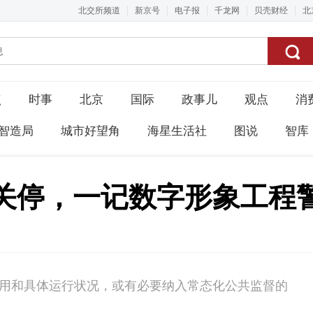
北交所频道
新京号
电子报
千龙网
贝壳财经
北
点
时事
北京
国际
政事儿
观点
消
智造局
城市好望角
海星生活社
图说
智库
关停，一记数字形象工程警
作用和具体运行状况，或有必要纳入常态化公共监督的