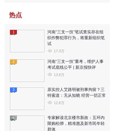
热点
河南“三支一扶”笔试查实存在组
1
织作弊犯罪行为，将重新组织笔
试
17.3万
河南“三支一扶”重考，维护人事
2
考试底线公平 | 新京报快评
13.6万
原实控人艾路明被刑事拘留？三
3
特索道：无从知晓 经营一切正常
12.6万
专家解读北京楼市新政：五环内
4
限购松绑，精准惠及新市民年轻
群体