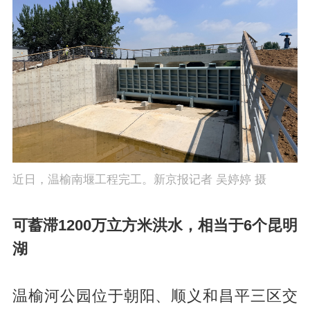
近日，温榆南堰工程完工。新京报记者 吴婷婷 摄
可蓄滞1200万立方米洪水，相当于6个昆明
湖
温榆河公园位于朝阳、顺义和昌平三区交