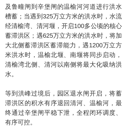
及鲁疃闸到辛堡闸的温榆河河道进行洪水
槽蓄；当遇到325万立方米的洪水时，水流
经清榆湾、清河堰，开启100多公顷的核心
蓄滞洪区；遇625万立方米的洪水时，将加
大北侧蓄滞洪区蓄滞能力，遇1200万立方
米洪水时，温榆北堰、南堰将同步启动，
清榆湾北侧、清河以南侧将最大化吸纳洪
水。
等到洪峰过境后，园区退水闸开启，将蓄
滞洪区的积水有序退回清河、温榆河，最
终通过辛堡闸平稳下泄，全程闭环调度、
有序可控。