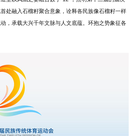
凤首处融入石榴籽聚合意象，诠释各民族像石榴籽一样
流动，承载大兴千年文脉与人文底蕴。环抱之势象征各