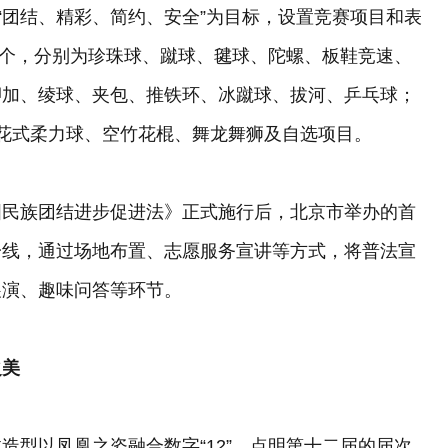
“团结、精彩、简约、安全”为目标，设置竞赛项目和表
16个，分别为珍珠球、蹴球、毽球、陀螺、板鞋竞速、
押加、绫球、夹包、推铁环、冰蹴球、拔河、乒乓球；
花式柔力球、空竹花棍、舞龙舞狮及自选项目。
国民族团结进步促进法》正式施行后，北京市举办的首
一线，通过场地布置、志愿服务宣讲等方式，将普法宣
展演、趣味问答等环节。
之美
造型以凤凰之姿融合数字“12”，点明第十二届的届次