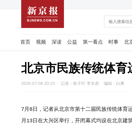
首页
视频
深读
公益
第一看点
时事
北
潮流智造局
城市好望角
海星生活社
稿件组
北京市民族传统体育运
2026-07-08 20:23
记者：耿子叶 李木易 编辑：白爽
7月8日，记者从北京市第十二届民族传统体育
月13日在大兴区举行，开闭幕式均设在北京建