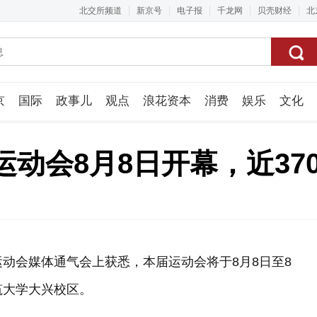
北交所频道
新京号
电子报
千龙网
贝壳财经
北
京
国际
政事儿
观点
浪花资本
消费
娱乐
文化
视频组
动会8月8日开幕，近37
运动会媒体通气会上获悉，本届运动会将于8月8日至8
筑大学大兴校区。