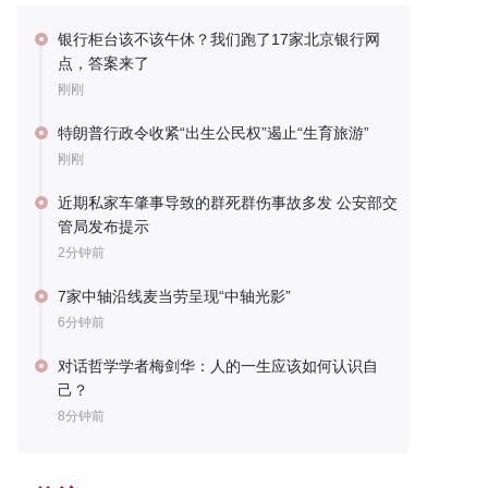
银行柜台该不该午休？我们跑了17家北京银行网
点，答案来了
刚刚
特朗普行政令收紧“出生公民权”遏止“生育旅游”
刚刚
近期私家车肇事导致的群死群伤事故多发 公安部交
管局发布提示
2分钟前
7家中轴沿线麦当劳呈现“中轴光影”
6分钟前
对话哲学学者梅剑华：人的一生应该如何认识自
己？
8分钟前