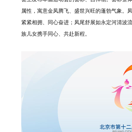
属性，寓意金凤腾飞、盛世兴旺的蓬勃气象。
紧紧相拥、同心奋进；凤尾舒展如永定河清波
族儿女携手同心、共赴新程。