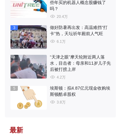
些年买的机器人概念股赚钱了
吗？
20.4万
做好防暑再出发：高温难挡“打
3
卡”热，天坛祈年殿前人气旺
6.1万
“天津之眼”摩天轮附近两人落
4
水，目击者：母亲和11岁儿子先
后被打捞上岸
4.2万
埃斯顿：拟4.87亿元现金收购埃
5
斯顿酷卓股权
3.8万
最新