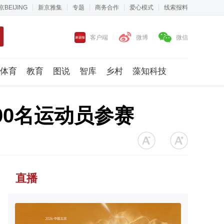
京BEIJING
新京雅集
专题
商务合作
爱心模式
线索报料
客户端
微博
微信
体育
教育
图说
智库
乡村
藻知科技
00名运动员参赛
直播