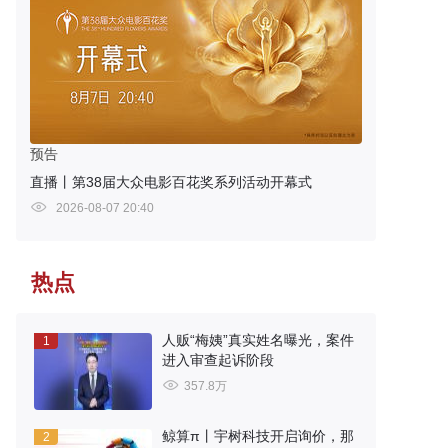
预告
直播丨第38届大众电影百花奖系列活动开幕式
2026-08-07 20:40
热点
人贩“梅姨”真实姓名曝光，案件
1
进入审查起诉阶段
357.8万
鲸算π丨宇树科技开启询价，那
2