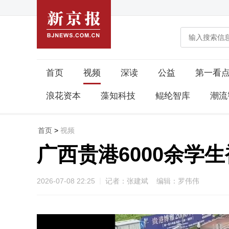
首页
视频
深读
公益
第一看
浪花资本
藻知科技
鲲纶智库
潮流
首页
>
视频
广西贵港6000余学
2026-07-08 22:25
记者：张建斌 编辑：罗伟伟