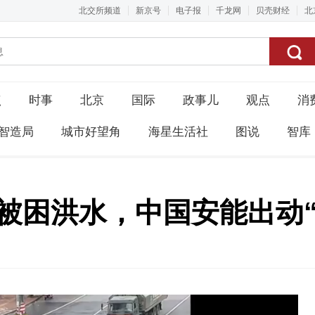
北交所频道
新京号
电子报
千龙网
贝壳财经
北
点
时事
北京
国际
政事儿
观点
消
智造局
城市好望角
海星生活社
图说
智库
生被困洪水，中国安能出动