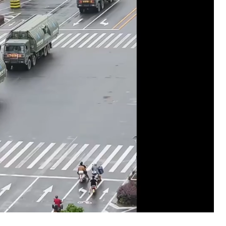
Loaded
:
100.00%