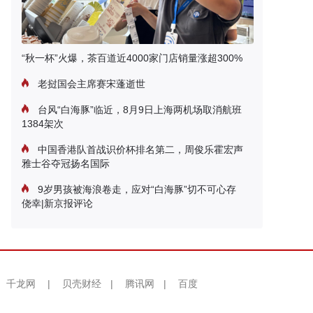
“秋一杯”火爆，茶百道近4000家门店销量涨超300%
老挝国会主席赛宋蓬逝世
台风“白海豚”临近，8月9日上海两机场取消航班
1384架次
中国香港队首战识价杯排名第二，周俊乐霍宏声
雅士谷夺冠扬名国际
9岁男孩被海浪卷走，应对“白海豚”切不可心存
侥幸|新京报评论
千龙网
|
贝壳财经
|
腾讯网
|
百度