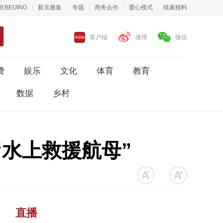
京BEIJING
新京雅集
专题
商务合作
爱心模式
线索报料
客户端
微博
微信
费
娱乐
文化
体育
教育
数据
乡村
“水上救援航母”
直播