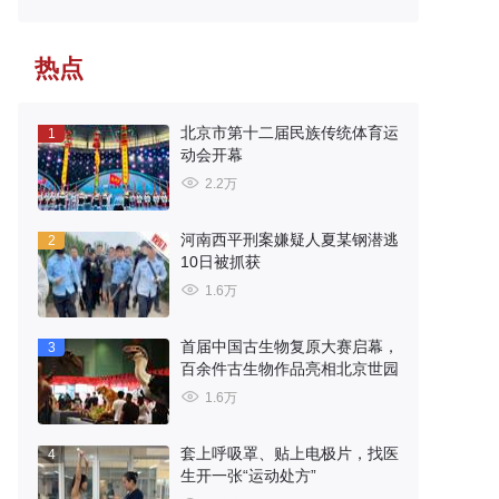
热点
北京市第十二届民族传统体育运
1
动会开幕
2.2万
河南西平刑案嫌疑人夏某钢潜逃
2
10日被抓获
1.6万
首届中国古生物复原大赛启幕，
3
百余件古生物作品亮相北京世园
1.6万
套上呼吸罩、贴上电极片，找医
4
生开一张“运动处方”