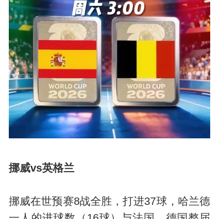
挪威vs英格兰
挪威在世预赛8战全胜，打进37球，哈兰德
一人的进球数（16球）与法国、德国整届