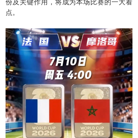
份及关键作用，将成为本场比赛的一大看
点。