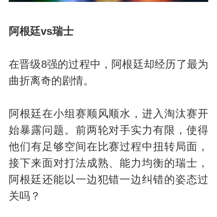
阿根廷vs瑞士
在晋级8强的过程中，阿根廷却经历了最为
曲折离奇的剧情。
阿根廷在小组赛顺风顺水，进入淘汰赛开
始暴露问题。前两轮对手实力有限，使得
他们有足够空间在比赛过程中扭转局面，
接下来面对打法成熟、能力均衡的瑞士，
阿根廷还能以一边犯错一边纠错的姿态过
关吗？