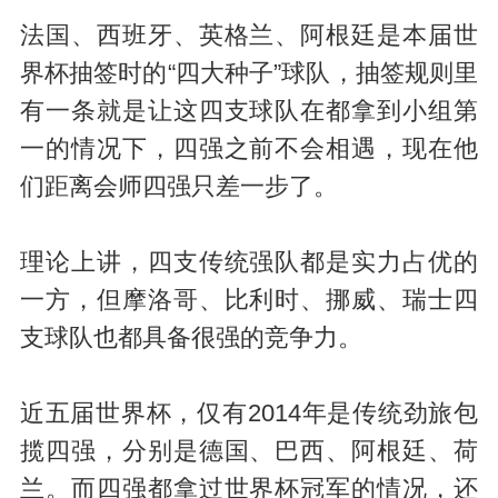
法国、西班牙、英格兰、阿根廷是本届世
界杯抽签时的“四大种子”球队，抽签规则里
有一条就是让这四支球队在都拿到小组第
一的情况下，四强之前不会相遇，现在他
们距离会师四强只差一步了。
理论上讲，四支传统强队都是实力占优的
一方，但摩洛哥、比利时、挪威、瑞士四
支球队也都具备很强的竞争力。
近五届世界杯，仅有2014年是传统劲旅包
揽四强，分别是德国、巴西、阿根廷、荷
兰。而四强都拿过世界杯冠军的情况，还