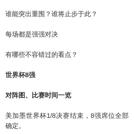
谁能突出重围？谁将止步于此？
每场都是强强对决
有哪些不容错过的看点？
世界杯8强
对阵图、比赛时间一览
美加墨世界杯1/8决赛结束，8强席位全部
确定。