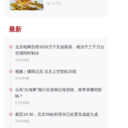
2.7万
最新
北京电网负荷3026万千瓦创新高，相当于三千万台
空调同时制冷
24分钟前
视频｜骤雨过后 北京上空彩虹闪现
24分钟前
台风“白海豚”预计在浙闽沿海登陆，将带来哪些影
响？
27分钟前
截至19:30，北京39处积滞水已处置完成超九成
34分钟前