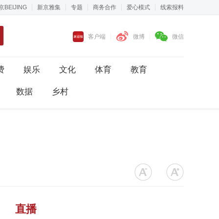
京BEIJING
新京雅集
专题
商务合作
爱心模式
线索报料
客户端
微博
微信
费
娱乐
文化
体育
教育
数据
乡村
直播