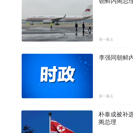
朝鲜内阁总理
第一看点
李强同朝鲜
第一看点
朴泰成被补
阁总理