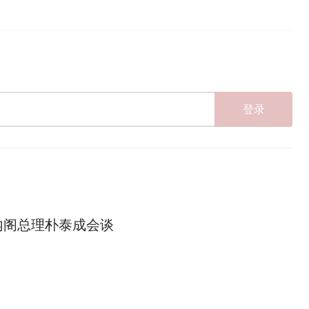
登录
内阁总理朴泰成会谈