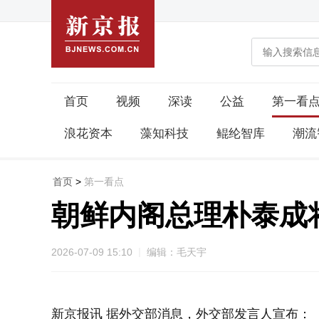
首页
视频
深读
公益
第一看
浪花资本
藻知科技
鲲纶智库
潮流
首页
>
第一看点
朝鲜内阁总理朴泰成
2026-07-09 15:10
编辑：毛天宇
新京报讯 据外交部消息，外交部发言人宣布：