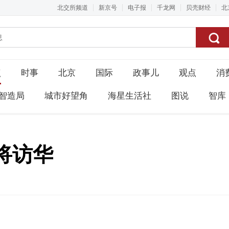
北交所频道
新京号
电子报
千龙网
贝壳财经
北
点
时事
北京
国际
政事儿
观点
消
智造局
城市好望角
海星生活社
图说
智库
将访华