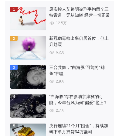
原实控人艾路明被刑事拘留？三
1
特索道：无从知晓 经营一切正常
12.5万
新冠病毒检出率仍居首位，但上
2
升趋缓
6.2万
三台共舞，“白海豚”可能将“鲸
3
鱼”吞噬
2.9万
“白海豚”存在影响京津冀的可
4
能，今年台风为何“偏爱”北上？
2.7万
央行连续21个月“囤金”，持续加
5
码下单月扫货64万盎司