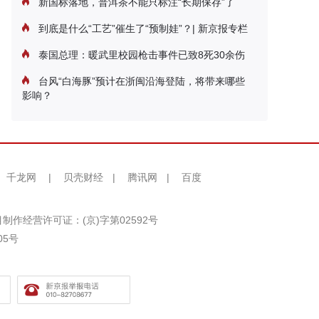
新国标落地，普洱茶不能只标注“长期保存”了
到底是什么“工艺”催生了“预制娃”？| 新京报专栏
泰国总理：暖武里校园枪击事件已致8死30余伤
台风“白海豚”预计在浙闽沿海登陆，将带来哪些
影响？
千龙网
|
贝壳财经
|
腾讯网
|
百度
制作经营许可证：(京)字第02592号
05号