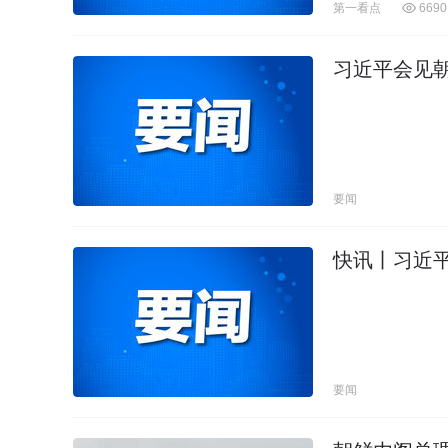
第一看点
6690
习近平会见
要闻
快讯丨习近
要闻