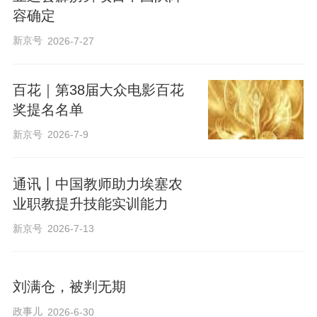
容确定
新京号
2026-7-27
百花｜第38届大众电影百花
奖提名名单
新京号
2026-7-9
通讯丨中国教师助力埃塞农
业职教提升技能实训能力
新京号
2026-7-13
刘满仓，被判无期
政事儿
2026-6-30