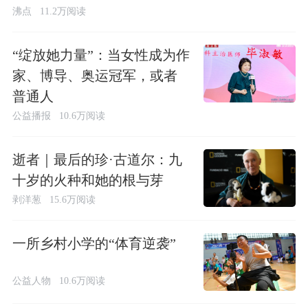
沸点
11.2万阅读
“绽放她力量”：当女性成为作
家、博导、奥运冠军，或者
普通人
公益播报
10.6万阅读
逝者｜最后的珍·古道尔：九
十岁的火种和她的根与芽
剥洋葱
15.6万阅读
一所乡村小学的“体育逆袭”
公益人物
10.6万阅读