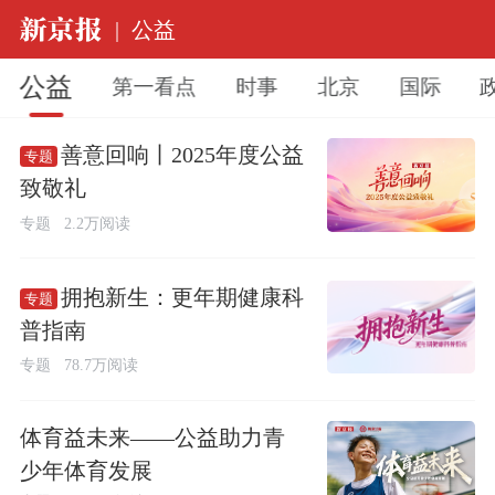
|
公益
公益
第一看点
时事
北京
国际
善意回响丨2025年度公益
专题
致敬礼
专题
2.2万阅读
拥抱新生：更年期健康科
专题
普指南
专题
78.7万阅读
体育益未来——公益助力青
少年体育发展