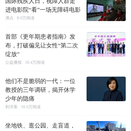
国际残疾人日，视障人群走
进电影院“看”一场无障碍电影
沸点
8.0万阅读
首部《更年期患者指南》发
布，打破偏见让女性“第二次
绽放”
公益播报
10.4万阅读
他们不是脆弱的一代：一位
教授的三年调研，揭开休学
少年的隐痛
剥洋葱
10.6万阅读
坐地铁、逛公园、走盲道，