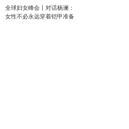
全球妇女峰会丨对话杨澜：
女性不必永远穿着铠甲准备
战斗
绽放
10.2万阅读
奥运冠军体验“淀粉人”日常！
手脚麻木肿胀或是罕见病的
早期信号
科普益站
8.4万阅读
青藏高原“烟花秀”究竟对生态
有无影响？专家解读
政解
9.4万阅读