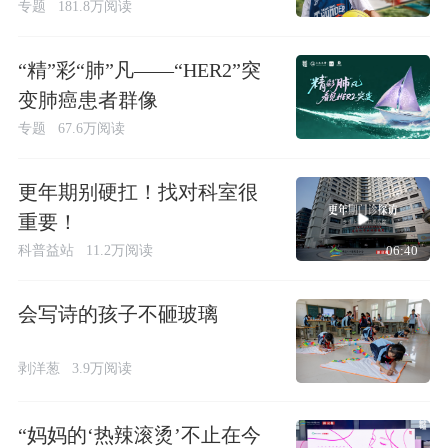
专题
181.8万阅读
“精”彩“肺”凡——“HER2”突
变肺癌患者群像
专题
67.6万阅读
更年期别硬扛！找对科室很
重要！
科普益站
11.2万阅读
06:40
会写诗的孩子不砸玻璃
剥洋葱
3.9万阅读
“妈妈的‘热辣滚烫’不止在今