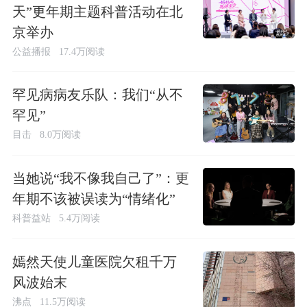
天”更年期主题科普活动在北
京举办
公益播报
17.4万阅读
罕见病病友乐队：我们“从不
罕见”
目击
8.0万阅读
当她说“我不像我自己了”：更
年期不该被误读为“情绪化”
科普益站
5.4万阅读
嫣然天使儿童医院欠租千万
风波始末
沸点
11.5万阅读