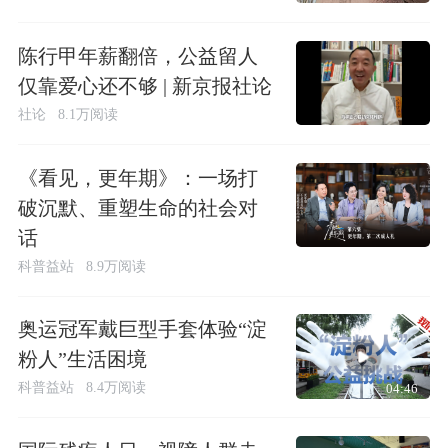
陈行甲年薪翻倍，公益留人
仅靠爱心还不够 | 新京报社论
社论
8.1万阅读
《看见，更年期》：一场打
破沉默、重塑生命的社会对
话
科普益站
8.9万阅读
奥运冠军戴巨型手套体验“淀
粉人”生活困境
科普益站
8.4万阅读
04:46