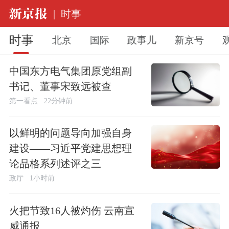
|
时事
时事
北京
国际
政事儿
新京号
中国东方电气集团原党组副
书记、董事宋致远被查
第一看点
22分钟前
以鲜明的问题导向加强自身
建设——习近平党建思想理
论品格系列述评之三
政厅
1小时前
火把节致16人被灼伤 云南宣
威通报