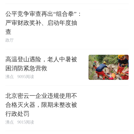
公平竞争审查再出“组合拳”：
严审财政奖补、启动年度抽
查
政厅
高温登山遇险，老人中暑被
困消防紧急营救
沸点
9095阅读
北京密云一企业违规使用不
合格灭火器，限期未整改被
行政处罚
沸点
9015阅读