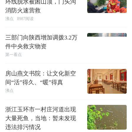
环线脱水被困山顶，门头沟
消防火速营救
沸点
8987阅读
三部门向陕西增加调拨3.2万
件中央救灾物资
第一看点
房山燕文书院：让文化新空
间“活”得久、“暖”得真
沸点
浙江玉环市一村庄河道出现
大量死鱼，当地：暂未发现
违法排污情况