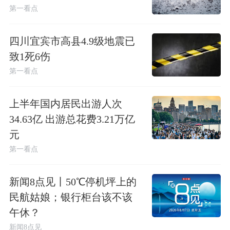
第一看点
四川宜宾市高县4.9级地震已
致1死6伤
第一看点
上半年国内居民出游人次
34.63亿 出游总花费3.21万亿
元
第一看点
新闻8点见丨50℃停机坪上的
民航姑娘；银行柜台该不该
午休？
新闻8点见