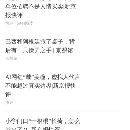
单位招聘不是人情买卖|新京
报快评
快评
6944阅读
巴西和阿根廷掀了桌子，背
后有一只操弄之手 | 京酿馆
京酿馆
​AI网红“戴”美瞳，虚拟人代言
不能越过真实边界|新京报快
评
快评
小学门口“一根棍”长椅，怎么
就火了？| 新京报快评