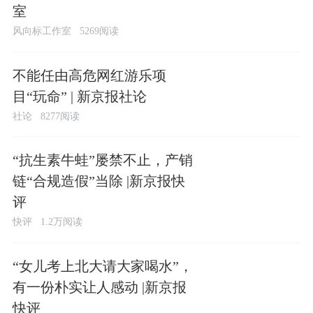
室
风向标工作室
5269阅读
不能任由高危网红游乐项
目“玩命” | 新京报社论
社论
8277阅读
“抗生素牛蛙”屡禁不止，产销
链“合规造假”当除 |新京报快
评
快评
1.2万阅读
“女儿考上北大请大家喝水”，
有一份朴实让人感动 |新京报
快评