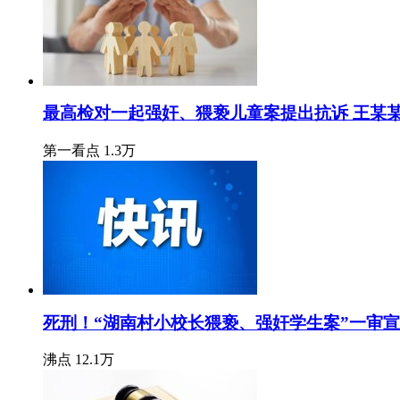
最高检对一起强奸、猥亵儿童案提出抗诉 王某
第一看点
1.3万
死刑！“湖南村小校长猥亵、强奸学生案”一审
沸点
12.1万