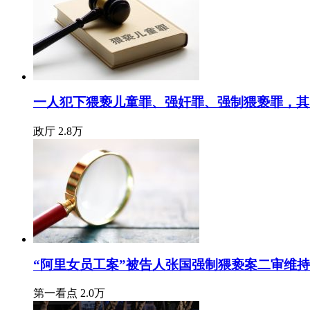
一人犯下猥亵儿童罪、强奸罪、强制猥亵罪，其
政厅
2.8万
“阿里女员工案”被告人张国强制猥亵案二审维
第一看点
2.0万