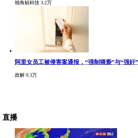
独角鲸科技
3.2万
阿里女员工被侵害案通报，“强制猥亵”与“强奸
政解
9.3万
直播