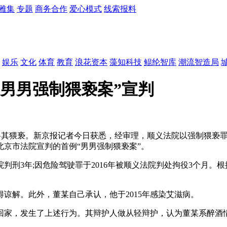
雅集
专题
商务合作
爱心模式
线索报料
娱乐
文化
体育
教育
浪花资本
藻知科技
鲲纶智库
潮流智造局
“男男强制猥亵案”宣判
其猥亵。新京报记者今日获悉，经审理，顺义法院以强制猥亵罪
京市法院宣判的首例“男男强制猥亵案”。
判刑3年;因危险驾驶罪于2016年被顺义法院判处拘役3个月。根
解。此外，董某自己承认，他于2015年感染艾滋病。
家，发生了上述行为。其辩护人做从轻辩护，认为董某系醉酒情