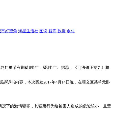
城市好望角
海星生活社
图说
智库
数据
乡村
判处董某有期徒刑1年，缓刑1年。据悉，《刑法修正案九》将
据起诉书内容，本次案发2017年4月14日晚，在顺义区某单元卧
况下的激情犯罪，其猥亵行为给被害人造成的危险较小，且董