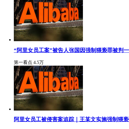
“阿里女员工案”被告人张国因强制猥亵罪被判
第一看点
4.5万
阿里女员工被侵害案追踪｜王某文实施强制猥亵