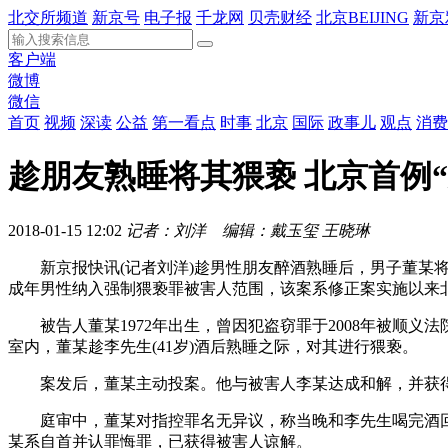
北交所频道
新京号
电子报
千龙网
贝壳财经
北京BEIJING
新京
客户端
微博
微信
首页
视频
深读
公益
第一看点
时事
北京
国际
政事儿
观点
消费
趁朋友熟睡将其猥亵 北京首例
2018-01-15 12:02
记者：刘洋 编辑：戴玉玺 王晓琳
新京报快讯(记者刘洋)趁男性朋友醉酒熟睡后，男子董某将
成年男性纳入强制猥亵罪被害人范围，该案系修正案实施以来北
被告人董某1972年出生，曾因犯盗窃罪于2008年被顺义法院
室内，董某趁李先生(41岁)酒后熟睡之际，对其进行猥亵。
案发后，董某主动投案。他与被害人李某达成和解，并获得谅
庭审中，董某对指控罪名无异议，称当晚和李先生喝完酒回
某系自首并认罪悔罪，已获得被害人谅解。