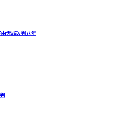
某由无罪改判八年
宣判