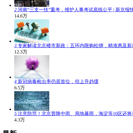
2
河南“三支一扶”重考，维护人事考试底线公平 | 新京报
14.6万
3
专家解读北京楼市新政：五环内限购松绑，精准惠及新
12.3万
4
新冠病毒检出率仍居首位，但上升趋缓
6.5万
5
注意防范！北京普降中雨、局地暴雨，海淀等10区还将
4.3万