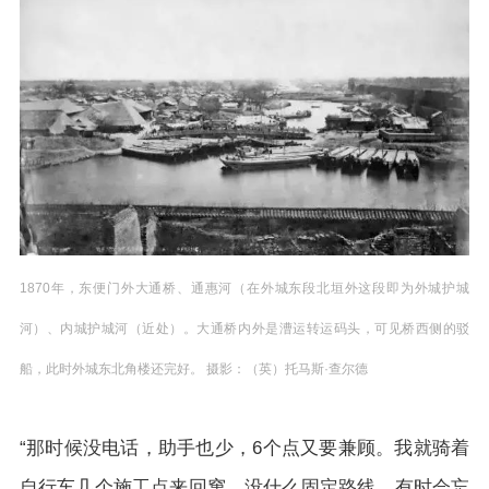
1870年，东便门外大通桥、通惠河（在外城东段北垣外这段即为外城护城
河）、内城护城河（近处）。大通桥内外是漕运转运码头，可见桥西侧的驳
船，此时外城东北角楼还完好。 摄影：（英）托马斯·查尔德
“那时候没电话，助手也少，6个点又要兼顾。我就骑着
自行车几个施工点来回窜。没什么固定路线，有时会忘