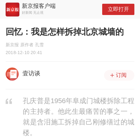
新京报客户端
立即打开
好新闻 无止境
回忆：我是怎样拆掉北京城墙的
新京报 原作者 孔雪
2018-12-10 20:41
壹访谈
订阅
孔庆普是1956年阜成门城楼拆除工程
的主持者。他此生最痛苦的事之一，
就是含泪施工拆掉自己刚修缮过的城
楼。