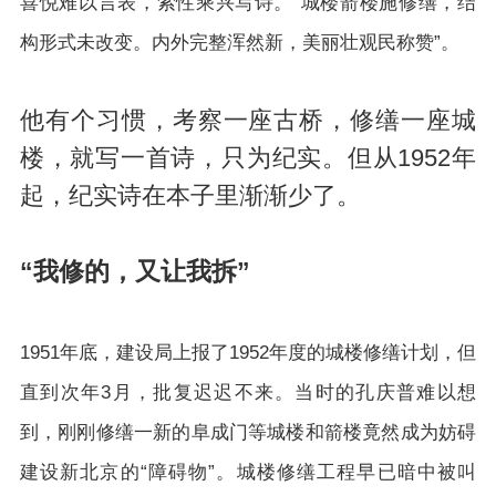
喜悦难以言表，索性乘兴写诗。“城楼箭楼施修缮，结
构形式未改变。内外完整浑然新，美丽壮观民称赞”。
他有个习惯，考察一座古桥，修缮一座城
楼，就写一首诗，只为纪实。但从1952年
起，纪实诗在本子里渐渐少了。
“我修的，又让我拆”
1951年底，建设局上报了1952年度的城楼修缮计划，但
直到次年3月，批复迟迟不来。当时的孔庆普难以想
到，刚刚修缮一新的阜成门等城楼和箭楼竟然成为妨碍
建设新北京的“障碍物”。城楼修缮工程早已暗中被叫