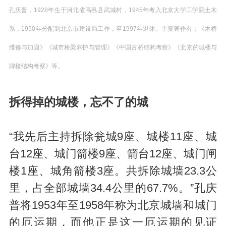
孔庆普，1928年生于河北省高邑县武城村，1945年考入北京大学工学院土木
系，1950年分配到北京市建设局工作，至1997年退休。主要著作有：《木桥
维修与加固》《城市桥梁养护与管理》《中国古桥结构考察》《北京的城楼与
牌楼结构考察》等。
拆得掉的城楼，忘不了的城
“我先后主持拆除瓮城9座、城楼11座、城
台12座、城门箭楼9座、箭台12座、城门闸
楼1座、城角箭楼3座。共拆除城墙23.3公
里，占全部城墙34.4公里的67.7%。”孔庆
普将1953年至1958年称为北京城墙和城门
的厄运期，而他正是这一厄运期的见证