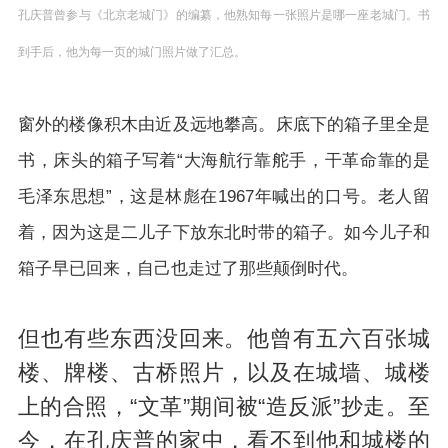
孔庆普曾参与《北京老城门》的编纂，他熟知每一张照片是哪一座老城门。书
到手后，他为每一页的城门照片做了汇总。
窗外的楼像积木由近及远地攀高。床底下的箱子里全是
书，床头的箱子写着“大海航行靠舵手，干革命靠的是
毛泽东思想”，这是林彪在1967年喊出的口号。老人留
着，因为这是二儿子下放东北时带的箱子。如今儿子和
箱子早已回来，自己也走过了那些颠倒时代。
但也有些东西没回来。他曾有五六百张城
楼、牌楼、古桥照片，以及在城墙、城楼
上的合照，“文革”期间被“造反派”抄走。至
今，在孔庆普的家中，看不到他和城楼的