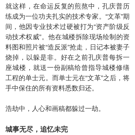
就这样，在命运反复的煎熬中，孔庆普历
练成为一位功夫扎实的技术专家。“文革”期
间，他因专业技术过硬被打为“资产阶级反
动技术权威”。他在城楼拆除现场绘制的资
料图和照片被“造反派”抢走，日记本被妻子
烧掉，以躲是非。好在之前孔庆普每拆一
座城楼，就送一份副稿给曾指导城楼修缮
工程的单士元。而单士元在“文革”之后，将
手中保住的所有资料悉数归还。
浩劫中，人心和画稿都躲过一劫。
城事无尽，追忆未完