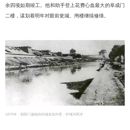
余四项如期竣工。他和助手登上花费心血最大的阜成门
二楼，谋划着明年对眼前瓮城、闸楼继续修缮。
1870年，朝阳门迤南的内城东垣外壁，护城河两岸