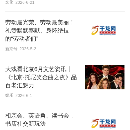
文化
2026-6-21
劳动最光荣、劳动最美丽！
礼赞默默奉献、身怀绝技
的“劳动者们”
新京号
2026-5-2
大戏看北京6月文艺资讯丨
《北京·托尼奖金曲之夜》品
百老汇魅力
娱乐
2026-6-1
相亲会、英语角、读书会，
书店社交新玩法