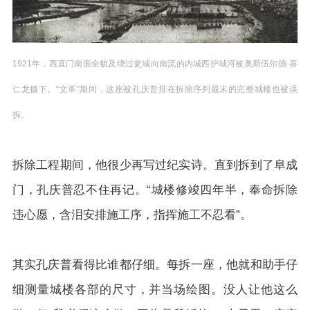
1921年，西直门南面全貌及绕过瓮城向南流的内城西护城河被奥斯伍尔德·喜
仁龙摄下。“文革”期间，这座被孔庆普排在拆除序列最末的完整城楼也被误
拆。
拆除工程期间，他很少再写过纪实诗。直到拆到了阜成
门，孔庆普忍不住再记。“城楼修竣四年半，奉命拆除
违心愿，含泪安排施工序，指挥施工不忍看”。
其实孔庆普看得比谁都仔细。每拆一座，他就和助手仔
细测量城楼各部的尺寸，并当场绘图。没人让他这么