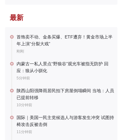
最新
首饰卖不动、金条买爆、ETF遭弃！黄金市场上半
年上演“分裂大戏”
刚刚
内蒙古一私人景点“野狼谷”观光车被指无防护 回
应：狼从小驯化
5分钟前
陕西山阳强降雨居民拍下房屋倒塌瞬间 当地：人员
已提前转移
10分钟前
国际｜美国一民主党候选人与游客发生冲突 试图持
椅攻击反被击倒
11分钟前