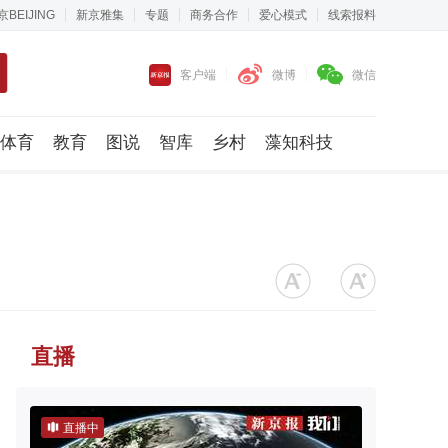
京BEIJING
新京雅集
专题
商务合作
爱心模式
线索报料
客户端
微博
微信
体育
教育
图说
智库
乡村
藻知科技
直播
直播中