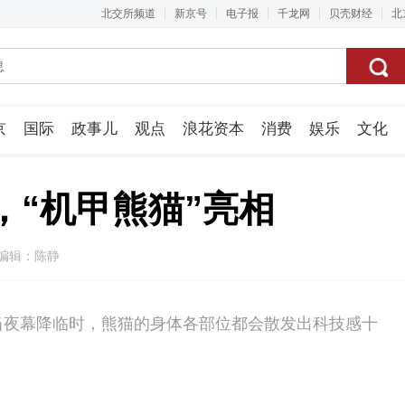
北交所频道
新京号
电子报
千龙网
贝壳财经
北
京
国际
政事儿
观点
浪花资本
消费
娱乐
文化
视频组
，“机甲熊猫”亮相
 编辑：陈静
5米，当夜幕降临时，熊猫的身体各部位都会散发出科技感十