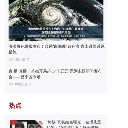
海浪橙色警报发布！台风“白海豚”致狂浪 直击避险避风
措施
39人参与
直 播
直播｜首都开局起步“十五五”系列主题新闻发布
会——昌平区专场
808人参与
热点
“梅姨”真实姓名曝光！被拐儿童
1
父亲：20年那块石头终于落地