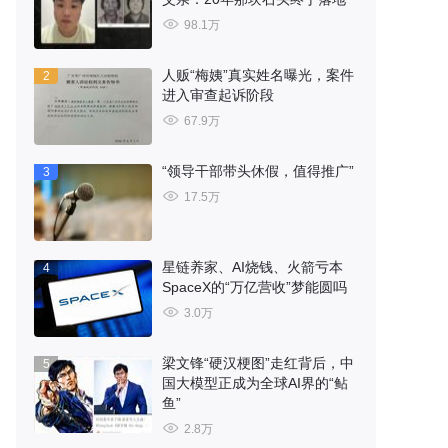
98.1万
人贩“梅姨”真实姓名曝光，案件
2
进入审查起诉阶段
67.9万
“领导干部带头休假，值得推广”
3
17.5万
星链养家、AI烧钱、火箭亏本
4
SpaceX的“万亿营收”梦能圆吗
3.0万
梁文锋“硬汉梗图”走红背后，中
5
国大模型正成为全球AI界的“鲇
鱼”
2.8万