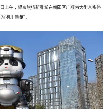
月1日上午，望京熊猫新雕塑在朝阳区广顺南大街京密路
为“机甲熊猫”。