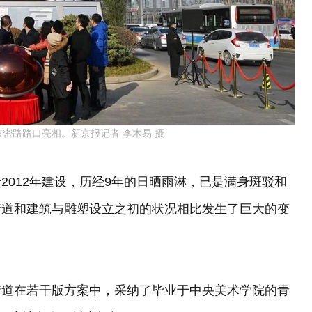
京密路路口亮相。新京报记者 李木易 摄
2012年建设，历经9年的日晒雨淋，已是满身斑驳和
街道和建筑与雕塑设立之初的状况相比发生了巨大的变
街道在若干版方案中，采纳了毕业于中央美术学院的青