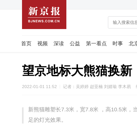
首页
视频
深读
公益
第一看点
时事
北
潮流智造局
城市好望角
海星生活社
稿件组
望京地标大熊猫换新
2022-01-01 11:52
记者：吴婷婷 赵亚楠 刘婧瑜 李木易
新熊猫雕塑长7.3米，宽7.8米 ，高10.
足的灯光效果。