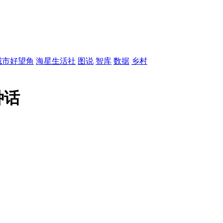
城市好望角
海星生活社
图说
智库
数据
乡村
种话