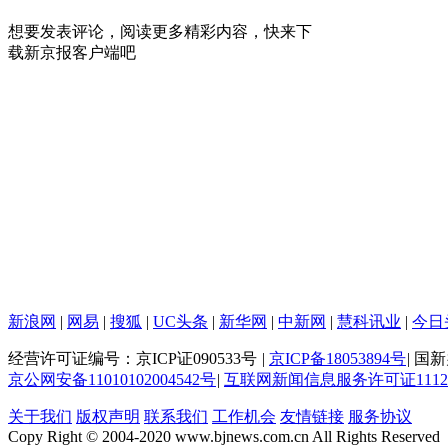
想要发表评论，阅读更多精彩内容，快来下
载新京报客户端吧
新浪网
|
网易
|
搜狐
|
UC头条
|
新华网
|
中新网
|
慧科讯业
|
今日
经营许可证编号：京ICP证090533号
|
京ICP备18053894号
|
国新办
京公网安备11010102004542号
|
互联网新闻信息服务许可证111201
关于我们
版权声明
联系我们
工作机会
友情链接
服务协议
Copy Right © 2004-2020 www.bjnews.com.cn All Rights Reserved