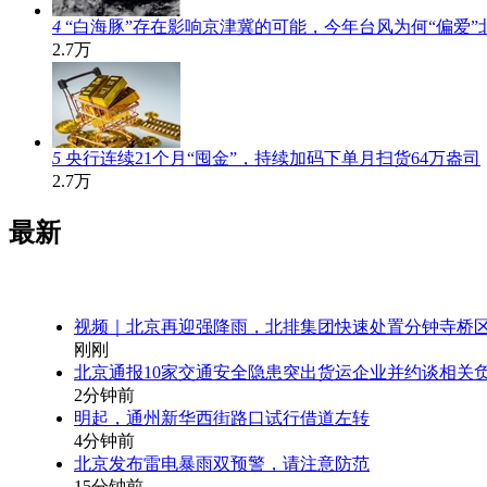
4
“白海豚”存在影响京津冀的可能，今年台风为何“偏爱”
2.7万
5
央行连续21个月“囤金”，持续加码下单月扫货64万盎司
2.7万
最新
视频｜北京再迎强降雨，北排集团快速处置分钟寺桥
刚刚
北京通报10家交通安全隐患突出货运企业并约谈相关
2分钟前
明起，通州新华西街路口试行借道左转
4分钟前
北京发布雷电暴雨双预警，请注意防范
15分钟前