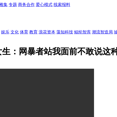
雅集
专题
商务合作
爱心模式
线索报料
娱乐
文化
体育
教育
浪花资本
藻知科技
鲲纶智库
潮流智造局
女生：网暴者站我面前不敢说这