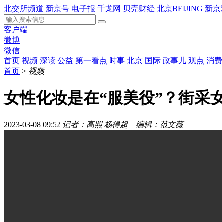
北交所频道
新京号
电子报
千龙网
贝壳财经
北京BEIJING
新京
客户端
微博
微信
首页
视频
深读
公益
第一看点
时事
北京
国际
政事儿
观点
消费
首页
>
视频
女性化妆是在“服美役”？街采
2023-03-08 09:52
记者：高照 杨得超 编辑：范文薇