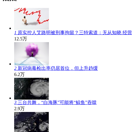
1
原实控人艾路明被刑事拘留？三特索道：无从知晓 经
12.5万
2
新冠病毒检出率仍居首位，但上升趋缓
6.2万
3
三台共舞，“白海豚”可能将“鲸鱼”吞噬
2.9万