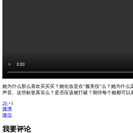
她为什么那么喜欢买买买？她化妆是在“服美役”么？她为什
声音。这些标签真实么？是否应该被打破？期待每个她都可以
20
+1
微博
微信
我要评论