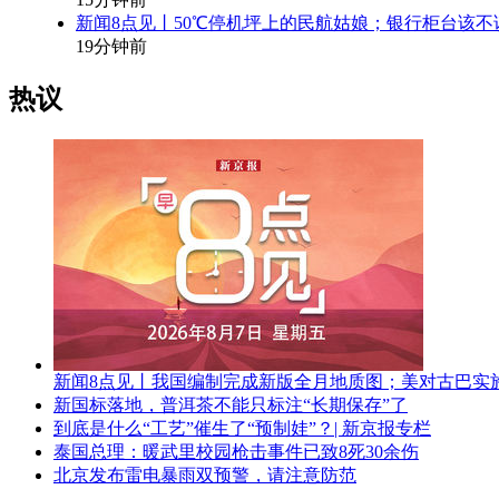
新闻8点见丨50℃停机坪上的民航姑娘；银行柜台该不
19分钟前
热议
新闻8点见丨我国编制完成新版全月地质图；美对古巴实
新国标落地，普洱茶不能只标注“长期保存”了
到底是什么“工艺”催生了“预制娃”？| 新京报专栏
泰国总理：暖武里校园枪击事件已致8死30余伤
北京发布雷电暴雨双预警，请注意防范