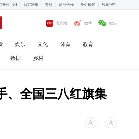
京BEIJING
新京雅集
专题
商务合作
爱心模式
线索报料
客户端
微博
微信
费
娱乐
文化
体育
教育
数据
乡村
旗手、全国三八红旗集