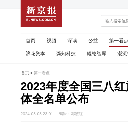
首页
视频
深读
公益
第一看
浪花资本
藻知科技
鲲纶智库
潮流
首页
>
第一看点
2023年度全国三
体全名单公布
2024-03-03 23:01
编辑：邓淑红