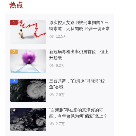
热点
原实控人艾路明被刑事拘留？三
1
特索道：无从知晓 经营一切正常
12.5万
新冠病毒检出率仍居首位，但上
2
升趋缓
6.2万
三台共舞，“白海豚”可能将“鲸
3
鱼”吞噬
2.9万
“白海豚”存在影响京津冀的可
4
能，今年台风为何“偏爱”北上？
2.7万