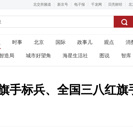
北交所频道
新京号
电子报
千龙网
贝壳财经
北
点
时事
北京
国际
政事儿
观点
消
智造局
城市好望角
海星生活社
图说
智库
八红旗手标兵、全国三八红