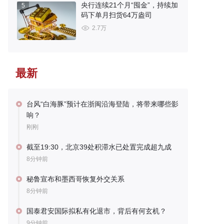
央行连续21个月“囤金”，持续加
5
码下单月扫货64万盎司
2.7万
最新
台风“白海豚”预计在浙闽沿海登陆，将带来哪些影
响？
刚刚
截至19:30，北京39处积滞水已处置完成超九成
8分钟前
秘鲁宣布和墨西哥恢复外交关系
8分钟前
国泰君安国际拟私有化退市，背后有何玄机？
9分钟前