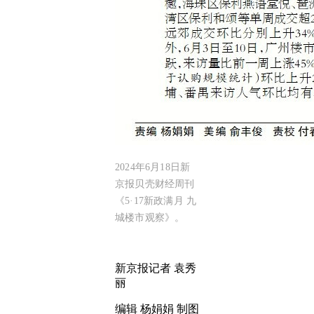
2024年6月18日新
京报贝壳财经周刊
《5·17新政满月 九
城楼市观察》。
新京报记者 袁秀
丽
编辑 杨娟娟 制图