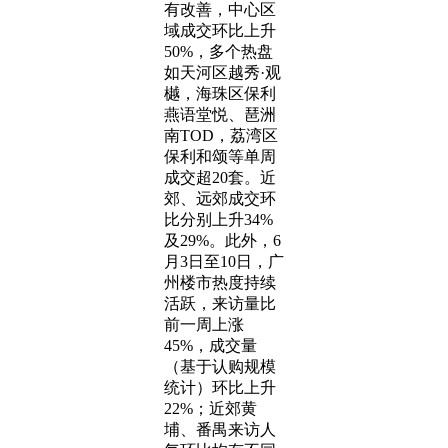
有改善，中心区
域成交环比上升
50%，多个热盘
如天河区越秀·观
樾，海珠区保利
燕语堂悦、琶洲
南TOD，荔湾区
保利和颂等单周
成交超20套。近
郊、远郊成交环
比分别上升34%
及29%。此外，6
月3日至10日，广
州楼市热度持续
活跃，来访量比
前一周上涨
45%，成交量
（基于认购规模
统计）环比上升
22%；近郊黄
埔、番禺来访人