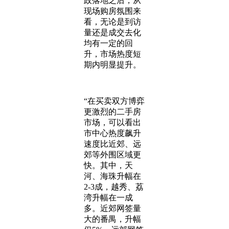
政落地之后，从
现场购房氛围来
看，无论是到访
量还是成交去化
均有一定的回
升，市场热度短
期内明显提升。
“在买卖双方博弈
更激烈的二手房
市场，可以看出
市中心热度飙升
速度比近郊、远
郊等外围区域更
快。其中，天
河、海珠升幅在
2-3成，越秀、荔
湾升幅在一成
多。近郊网签量
大的番禺，升幅