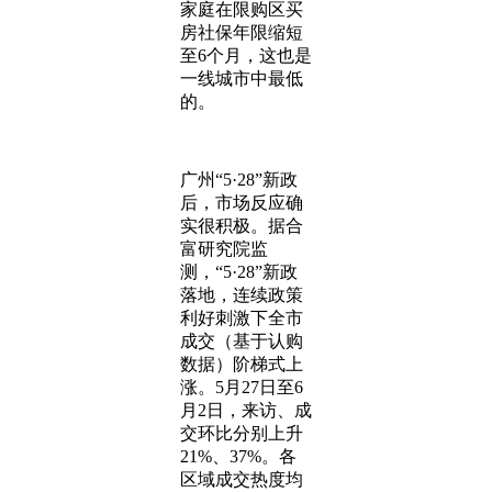
家庭在限购区买
房社保年限缩短
至6个月，这也是
一线城市中最低
的。
广州“5·28”新政
后，市场反应确
实很积极。据合
富研究院监
测，“5·28”新政
落地，连续政策
利好刺激下全市
成交（基于认购
数据）阶梯式上
涨。5月27日至6
月2日，来访、成
交环比分别上升
21%、37%。各
区域成交热度均