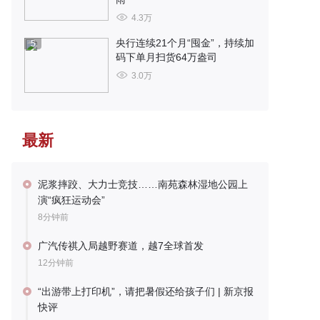
4.3万
央行连续21个月“囤金”，持续加
5
码下单月扫货64万盎司
3.0万
最新
泥浆摔跤、大力士竞技……南苑森林湿地公园上
演“疯狂运动会”
8分钟前
广汽传祺入局越野赛道，越7全球首发
12分钟前
“出游带上打印机”，请把暑假还给孩子们 | 新京报
快评