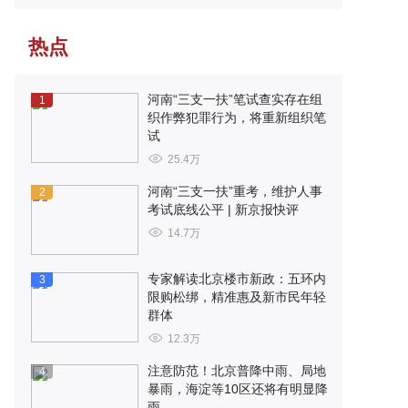
热点
河南“三支一扶”笔试查实存在组
1
织作弊犯罪行为，将重新组织笔
试
25.4万
河南“三支一扶”重考，维护人事
2
考试底线公平 | 新京报快评
14.7万
专家解读北京楼市新政：五环内
3
限购松绑，精准惠及新市民年轻
群体
12.3万
注意防范！北京普降中雨、局地
4
暴雨，海淀等10区还将有明显降
雨