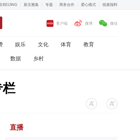
京BEIJING
新京雅集
专题
商务合作
爱心模式
线索报料
客户端
微博
微信
费
娱乐
文化
体育
教育
数据
乡村
专栏
直播