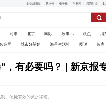
北交所频道
新京号
电子报
千龙网
贝壳财经
北
点
时事
北京
国际
政事儿
观点
消
智造局
城市好望角
海星生活社
图说
智库
”，有必要吗？ | 新京报
机制、便捷有效的救济渠道。