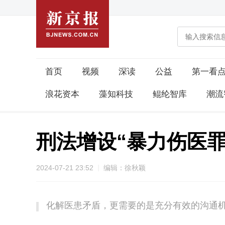
首页
视频
深读
公益
第一看
浪花资本
藻知科技
鲲纶智库
潮流
刑法增设“暴力伤医罪
2024-07-21 23:52
编辑：徐秋颖
化解医患矛盾，更需要的是充分有效的沟通