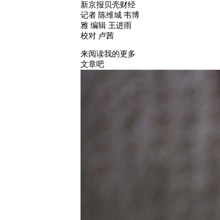
新京报贝壳财经
记者 陈维城 韦博
雅 编辑 王进雨
校对 卢茜
来阅读我的更多
文章吧