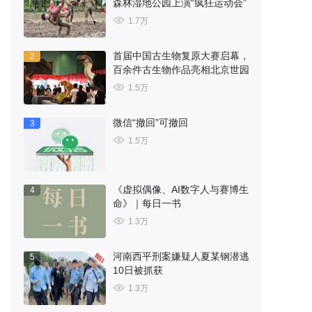
森林湿地公园上演“疯狂运动会”
1.7万
首届中国古生物复原大赛启幕，
2
百余件古生物作品亮相北京世园
1.5万
微信“撤回”可撤回
3
1.5万
《虚拟偶像、AI数字人与赛博生
4
命》｜每日一书
1.3万
河南西平刑案嫌疑人夏某钢潜逃
5
10日被抓获
1.3万