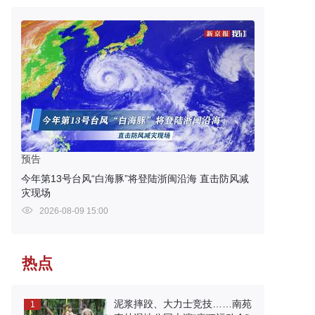
预告
今年第13号台风“白海豚”将登陆浙闽沿海 直击防风减
灾现场
2026-08-09 15:00
热点
泥浆摔跤、大力士竞技……南苑
1