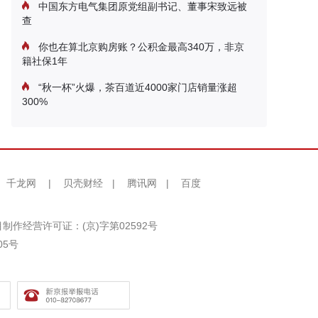
中国东方电气集团原党组副书记、董事宋致远被
查
你也在算北京购房账？公积金最高340万，非京
籍社保1年
“秋一杯”火爆，茶百道近4000家门店销量涨超
300%
千龙网
|
贝壳财经
|
腾讯网
|
百度
制作经营许可证：(京)字第02592号
05号