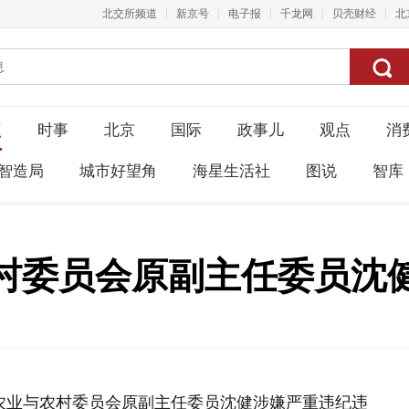
北交所频道
新京号
电子报
千龙网
贝壳财经
北
点
时事
北京
国际
政事儿
观点
消
智造局
城市好望角
海星生活社
图说
智库
村委员会原副主任委员沈
农业与农村委员会原副主任委员沈健涉嫌严重违纪违