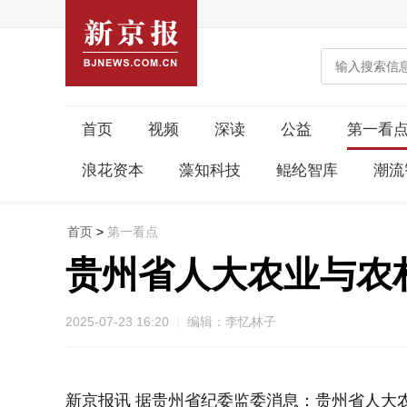
首页
视频
深读
公益
第一看
浪花资本
藻知科技
鲲纶智库
潮流
首页
>
第一看点
贵州省人大农业与农
2025-07-23 16:20
编辑：李忆林子
新京报讯 据贵州省纪委监委消息：贵州省人大