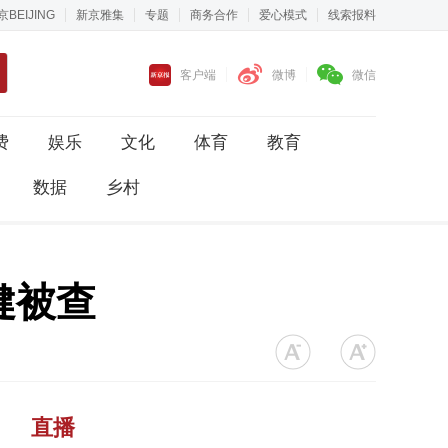
京BEIJING
新京雅集
专题
商务合作
爱心模式
线索报料
客户端
微博
微信
费
娱乐
文化
体育
教育
数据
乡村
健被查
直播