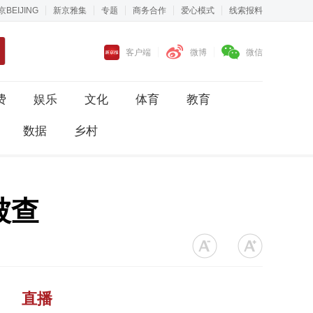
京BEIJING
新京雅集
专题
商务合作
爱心模式
线索报料
客户端
微博
微信
费
娱乐
文化
体育
教育
数据
乡村
被查
直播