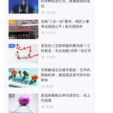
织作弊犯罪行为，将重新组织笔
试
16.2万
河南“三支一扶”重考，维护人事
2
考试底线公平 | 新京报快评
13.3万
原实控人艾路明被刑事拘留？三
3
特索道：无从知晓 经营一切正常
12.6万
专家解读北京楼市新政：五环内
4
限购松绑，精准惠及新市民年轻
群体
9.6万
新冠病毒检出率仍居首位，但上
5
升趋缓
6.3万