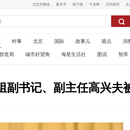
北交所频道
新京号
电子报
千龙网
贝壳财经
北
点
时事
北京
国际
政事儿
观点
消
智造局
城市好望角
海星生活社
图说
智库
组副书记、副主任高兴夫