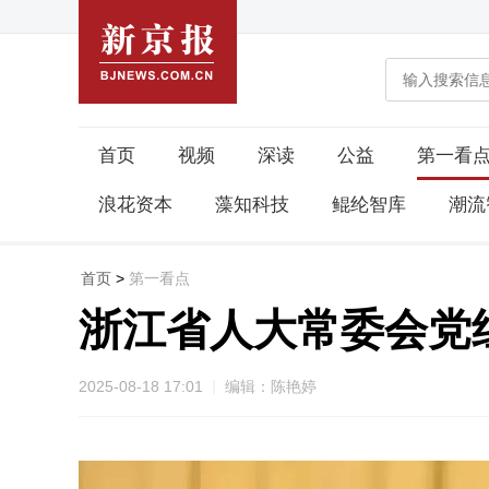
首页
视频
深读
公益
第一看
浪花资本
藻知科技
鲲纶智库
潮流
首页
>
第一看点
浙江省人大常委会党
2025-08-18 17:01
编辑：陈艳婷