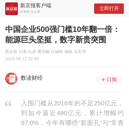
新京报客户端
立即打开
好新闻 无止境
中国企业500强门槛10年翻一倍：
能源巨头坚挺，数字新贵突围
新京报 记者 任娇 董怡楠 任婉晴 编辑 岳彩周
2025-09-17 22:00
数读财经
订阅
入围门槛从2016年的不足250亿元，
到如今逼近480亿元，累计增幅约
97.0%，今年有哪些“新面孔”与“常青