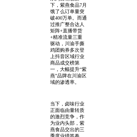
下，紫燕食品7月
饿了么订单量突
破400万单。而通
过推广整合达人
矩阵+直播带货
+精准流量三重
驱动，川渝手撕
鸡团购券多次登
上抖音区域行业
商品成交榜第
一，大幅提升“紫
燕”品牌在川渝区
域的渗透率。
当下，卤味行业
正面临由量转质
的激烈竞争，作
为业内头部，紫
燕食品交出的三
季度业绩答卷，