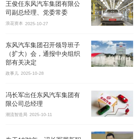
王俊任东风汽车集团有限公
司副总经理、党委常委
浪花资本
2025-10-27
东风汽车集团召开领导班子
（扩大）会，通报中央组织
部有关决定
政事儿
2025-10-28
冯长军出任东风汽车集团有
限公司总经理
潮流智造局
2025-10-11