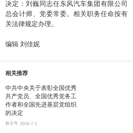
决定：刘巍同志任东风汽车集团有限公司
总会计师、党委常委。相关职务任命按有
关法律规定办理。
编辑 刘佳妮
相关推荐
中共中央关于表彰全国优秀
共产党员、全国优秀党务工
作者和全国先进基层党组织
的决定
新京号
2026-7-1