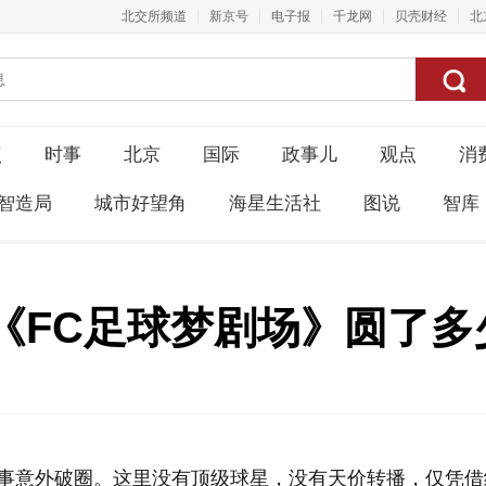
北交所频道
新京号
电子报
千龙网
贝壳财经
北
点
时事
北京
国际
政事儿
观点
消
智造局
城市好望角
海星生活社
图说
智库
，《FC足球梦剧场》圆了
赛事意外破圈。这里没有顶级球星，没有天价转播，仅凭