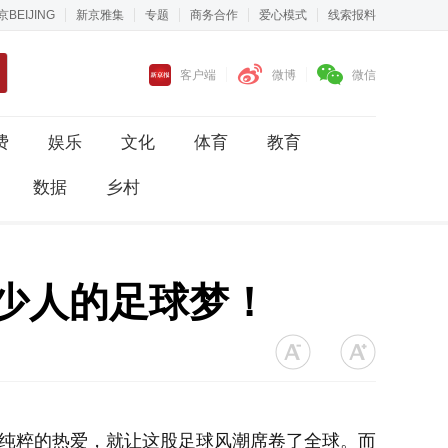
京BEIJING
新京雅集
专题
商务合作
爱心模式
线索报料
客户端
微博
微信
费
娱乐
文化
体育
教育
数据
乡村
多少人的足球梦！
借纯粹的热爱，就让这股足球风潮席卷了全球。而