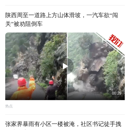
陕西周至一道路上方山体滑坡，一汽车欲“闯
关”被劝阻倒车
00:29
热点
张家界暴雨有小区一楼被淹，社区书记徒手拽