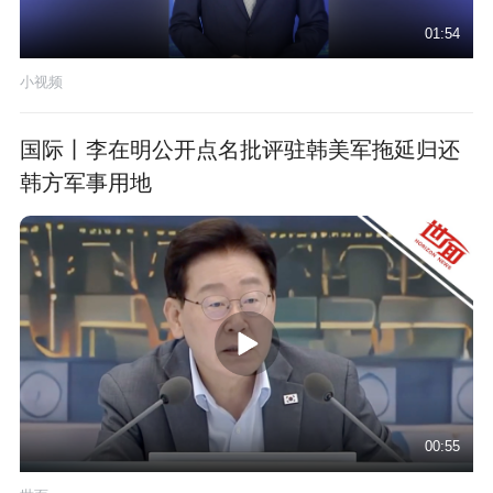
01:54
小视频
国际丨李在明公开点名批评驻韩美军拖延归还
韩方军事用地
00:55