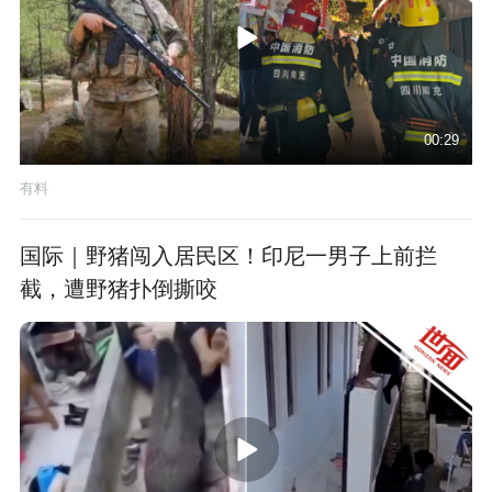
00:29
有料
国际｜野猪闯入居民区！印尼一男子上前拦
截，遭野猪扑倒撕咬