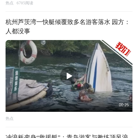
热点
6705阅读
杭州芦茨湾一快艇倾覆致多名游客落水 园方：
人都没事
00:25
热点
冲浪板变身“救援艇”：青岛游客与教练顶风浪