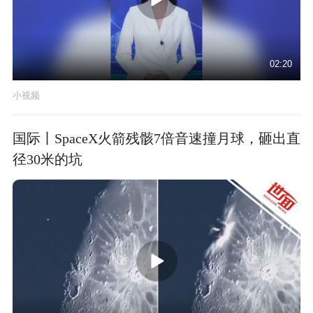
02:20
小视频
国际丨SpaceX火箭残骸7倍音速撞月球，砸出直
径30米的坑