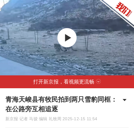
打开新京报，看视频更流畅
青海天峻县有牧民拍到两只雪豹同框：
在公路旁互相追逐
新京报 记者 马骏 编辑 礼牧周
2025-12-15 11:54