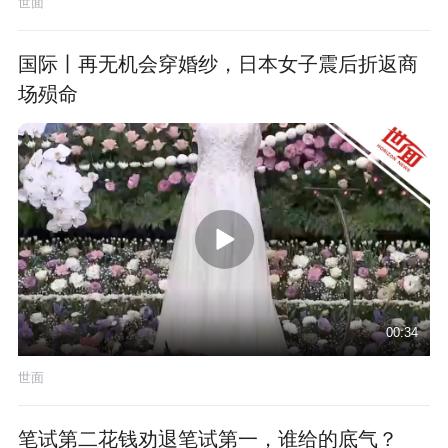
世面
国际丨再无机会穿婚纱，日本女子震后折返商
场殒命
00:34
世面
笔试第二花钱劝退笔试第一，谁给的底气？