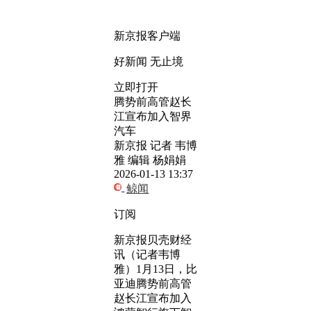
新京报客户端
好新闻 无止境
立即打开
腾势前高管赵长
江宣布加入智界
汽车
新京报 记者 韦博
雅 编辑 杨娟娟
2026-01-13 13:37
鲸闻
订阅
新京报贝壳财经
讯（记者韦博
雅）1月13日，比
亚迪腾势前高管
赵长江宣布加入