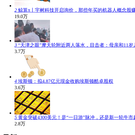
2
鲸算π丨宇树科技开启询价，那些年买的机器人概念股
19.0万
3
“天津之眼”摩天轮附近两人落水，目击者：母亲和11
3.7万
4
埃斯顿：拟4.87亿元现金收购埃斯顿酷卓股权
3.6万
5
黄金突破4300美元！是“一日游”脉冲，还是新一轮牛市
2.8万