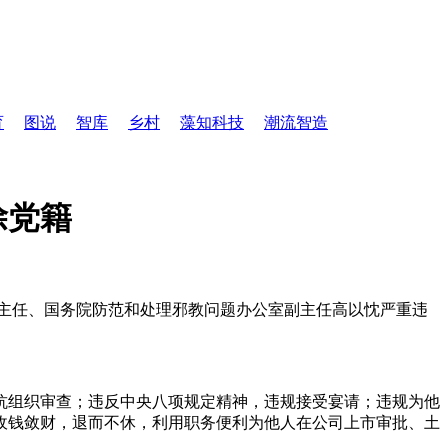
育
图说
智库
乡村
藻知科技
潮流智造
除党籍
主任、国务院防范和处理邪教问题办公室副主任高以忱严重违
抗组织审查；违反中央八项规定精神，违规接受宴请；违规为他
收钱敛财，退而不休，利用职务便利为他人在公司上市审批、土