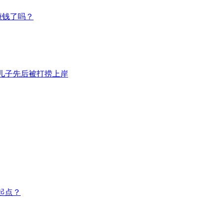
赚钱了吗？
岁儿子先后被打捞上岸
起点？