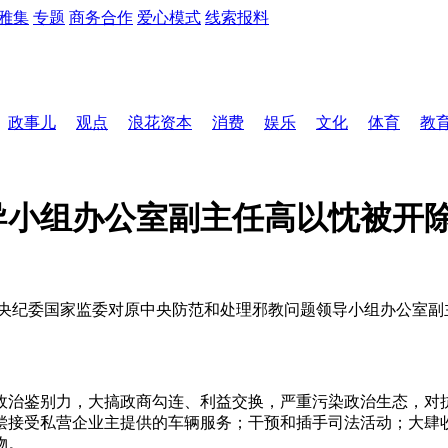
雅集
专题
商务合作
爱心模式
线索报料
政事儿
观点
浪花资本
消费
娱乐
文化
体育
教
导小组办公室副主任高以忱被开
中央纪委国家监委对原中央防范和处理邪教问题领导小组办公室副
政治鉴别力，大搞政商勾连、利益交换，严重污染政治生态，对
偿接受私营企业主提供的车辆服务；干预和插手司法活动；大肆
物。