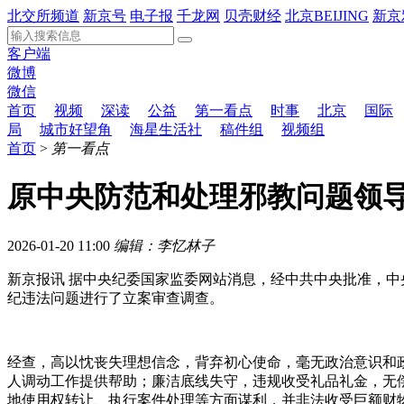
北交所频道
新京号
电子报
千龙网
贝壳财经
北京BEIJING
新京
客户端
微博
微信
首页
视频
深读
公益
第一看点
时事
北京
国际
局
城市好望角
海星生活社
稿件组
视频组
首页
>
第一看点
原中央防范和处理邪教问题领
2026-01-20 11:00
编辑：李忆林子
新京报讯 据中央纪委国家监委网站消息，经中共中央批准，
纪违法问题进行了立案审查调查。
经查，高以忱丧失理想信念，背弃初心使命，毫无政治意识和
人调动工作提供帮助；廉洁底线失守，违规收受礼品礼金，无
地使用权转让、执行案件处理等方面谋利，并非法收受巨额财