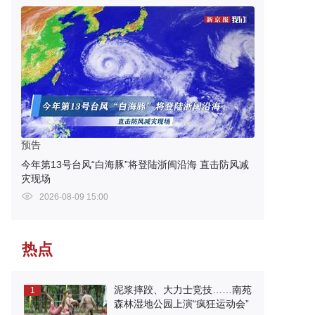
预告
今年第13号台风“白海豚”将登陆浙闽沿海 直击防风减
灾现场
2026-08-09 15:00
热点
泥浆摔跤、大力士竞技……南苑
1
森林湿地公园上演“疯狂运动会”