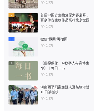
1.7万
首届中国古生物复原大赛启幕，
2
百余件古生物作品亮相北京世园
1.6万
微信“撤回”可撤回
3
1.5万
《虚拟偶像、AI数字人与赛博生
4
命》｜每日一书
1.3万
河南西平刑案嫌疑人夏某钢潜逃
5
10日被抓获
1.3万