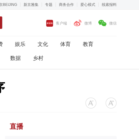
京BEIJING
新京雅集
专题
商务合作
爱心模式
线索报料
客户端
微博
微信
费
娱乐
文化
体育
教育
数据
乡村
序
直播