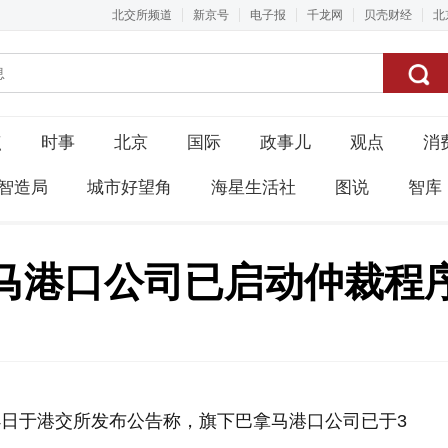
北交所频道
新京号
电子报
千龙网
贝壳财经
北
点
时事
北京
国际
政事儿
观点
消
智造局
城市好望角
海星生活社
图说
智库
马港口公司已启动仲裁程
4日于港交所发布公告称，旗下巴拿马港口公司已于3