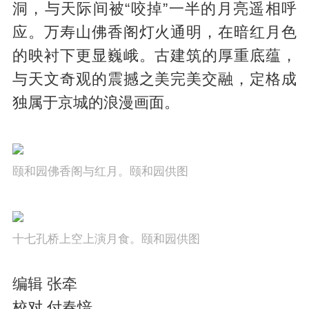
洞，与天际间被“咬掉”一半的月亮遥相呼
应。万寿山佛香阁灯火通明，在暗红月色
的映衬下更显巍峨。古建筑的厚重底蕴，
与天文奇观的震撼之美完美交融，定格成
独属于京城的浪漫画面。
颐和园佛香阁与红月。颐和园供图
十七孔桥上空上演月食。颐和园供图
编辑 张牵
校对 付春愔