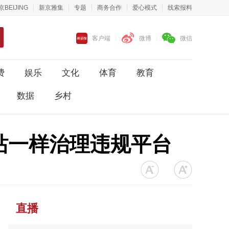
京BEIJING
新京雅集
专题
商务合作
爱心模式
线索报料
客户端
微博
微信
费
娱乐
文化
体育
教育
数据
乡村
站一样治理违规平台
直播