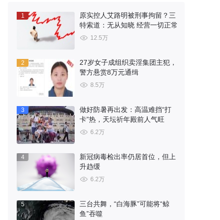
原实控人艾路明被刑事拘留？三
1
特索道：无从知晓 经营一切正常
12.5万
27岁女子成组织卖淫集团主犯，
2
警方悬赏8万元通缉
8.5万
做好防暑再出发：高温难挡“打
3
卡”热，天坛祈年殿前人气旺
6.2万
新冠病毒检出率仍居首位，但上
4
升趋缓
6.2万
三台共舞，“白海豚”可能将“鲸
5
鱼”吞噬