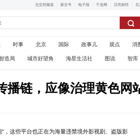
北交所频道
新京号
电子报
千龙网
贝壳财经
北
点
时事
北京
国际
政事儿
观点
消
智造局
城市好望角
海星生活社
图说
智库
传播链，应像治理黄色网
能”，这些平台也正在为海量违禁境外影视剧、盗版影