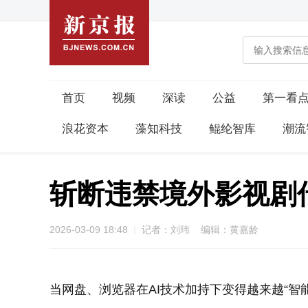
首页
视频
深读
公益
第一看
浪花资本
藻知科技
鲲纶智库
潮流
斩断违禁境外影视剧
2026-03-09 18:48
记者：刘玮 编辑：黄嘉龄
当网盘、浏览器在AI技术加持下变得越来越“智