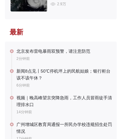
2.9万
最新
北京发布雷电暴雨双预警，请注意防范
2分钟前
新闻8点见丨50℃停机坪上的民航姑娘；银行柜台
该不该午休？
6分钟前
视频｜晚高峰望京突降急雨，工作人员冒雨徒手清
理排水口
14分钟前
广州增城区教育局通报一所民办学校违规招生处罚
情况
17分钟前