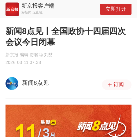
新京报客户端
立即打开
好新闻 无止境
新闻8点见丨全国政协十四届四次
会议今日闭幕
新京报 编辑 贾聪聪 刘喆
2026-03-11 07:38
新闻8点见
订阅