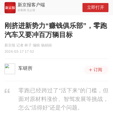
新京报客户端
立即打开
好新闻 无止境
刚挤进新势力“赚钱俱乐部”，零跑
汽车又要冲百万辆目标
新京报 记者 林子 编辑 杨娟娟
2026-03-17 17:52
车研所
订阅
零跑已经跨过了“活下来”的门槛，但
面对原材料涨价、智驾发展等挑战，
怎么“活得好”还是个问题。